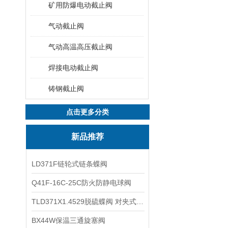
矿用防爆电动截止阀
气动截止阀
气动高温高压截止阀
焊接电动截止阀
铸钢截止阀
点击更多分类
新品推荐
LD371F链轮式链条蝶阀
Q41F-16C-25C防火防静电球阀
TLD371X1.4529脱硫蝶阀 对夹式蝶阀
BX44W保温三通旋塞阀