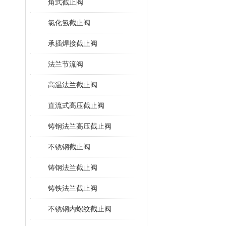
角式截止阀
氯化氢截止阀
承插焊接截止阀
法兰节流阀
高温法兰截止阀
直流式高压截止阀
铸钢法兰高压截止阀
不锈钢截止阀
铸钢法兰截止阀
铸铁法兰截止阀
不锈钢内螺纹截止阀