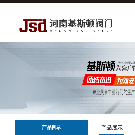
产品目录
产品展示