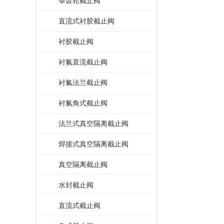
伞齿轮截止阀
直流式衬胶截止阀
衬胶截止阀
衬氟直流截止阀
衬氟法兰截止阀
衬氟角式截止阀
法兰式真空隔离截止阀
焊接式真空隔离截止阀
真空隔离截止阀
水封截止阀
直流式截止阀