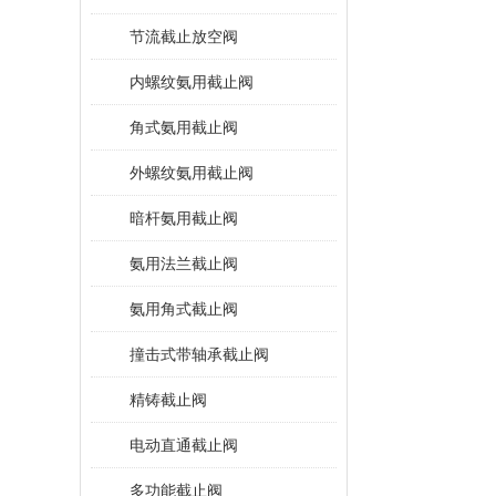
节流截止放空阀
内螺纹氨用截止阀
角式氨用截止阀
外螺纹氨用截止阀
暗杆氨用截止阀
氨用法兰截止阀
氨用角式截止阀
撞击式带轴承截止阀
精铸截止阀
电动直通截止阀
多功能截止阀