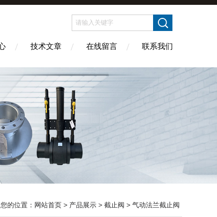
心
技术文章
在线留言
联系我们
您的位置：
网站首页
>
产品展示
>
截止阀
>
气动法兰截止阀