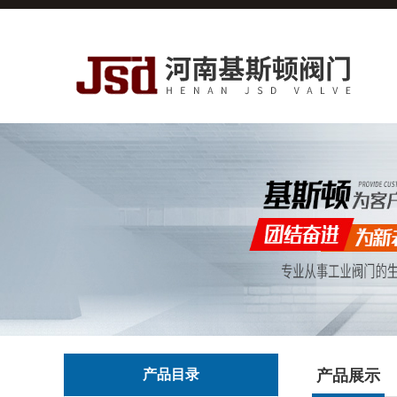
产品目录
产品展示