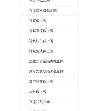
伞齿轮截止阀
直流式衬胶截止阀
衬胶截止阀
衬氟直流截止阀
衬氟法兰截止阀
衬氟角式截止阀
法兰式真空隔离截止阀
焊接式真空隔离截止阀
真空隔离截止阀
水封截止阀
直流式截止阀