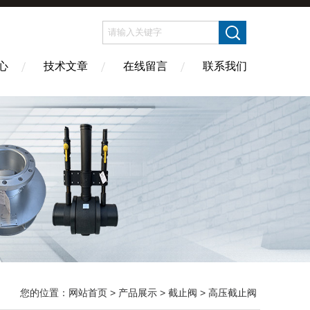
心
技术文章
在线留言
联系我们
您的位置：
网站首页
>
产品展示
>
截止阀
>
高压截止阀