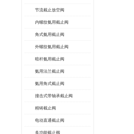
节流截止放空阀
内螺纹氨用截止阀
角式氨用截止阀
外螺纹氨用截止阀
暗杆氨用截止阀
氨用法兰截止阀
氨用角式截止阀
撞击式带轴承截止阀
精铸截止阀
电动直通截止阀
多功能截止阀