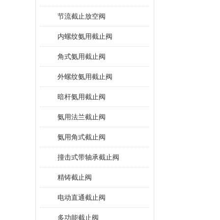
节流截止放空阀
内螺纹氨用截止阀
角式氨用截止阀
外螺纹氨用截止阀
暗杆氨用截止阀
氨用法兰截止阀
氨用角式截止阀
撞击式带轴承截止阀
精铸截止阀
电动直通截止阀
多功能截止阀