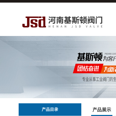
产品目录
产品展示