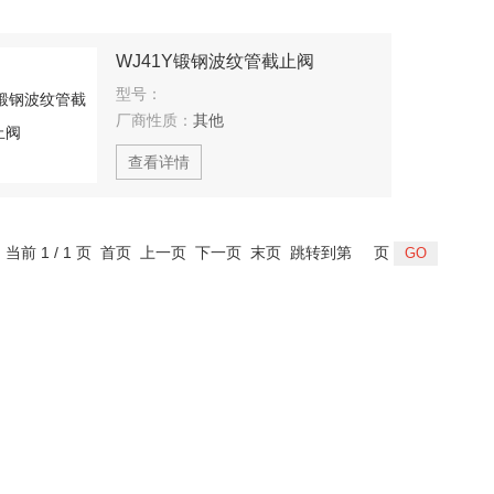
WJ41Y锻钢波纹管截止阀
型号：
厂商性质：
其他
查看详情
，当前 1 / 1 页 首页 上一页 下一页 末页 跳转到第
页