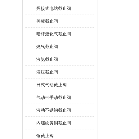
焊接式电站截止阀
美标截止阀
暗杆液化气截止阀
燃气截止阀
液氨截止阀
液压截止阀
日式气动截止阀
气动带手动截止阀
液动不锈钢截止阀
内螺纹黄铜截止阀
铜截止阀