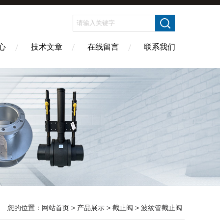
心
技术文章
在线留言
联系我们
您的位置：
网站首页
>
产品展示
>
截止阀
>
波纹管截止阀