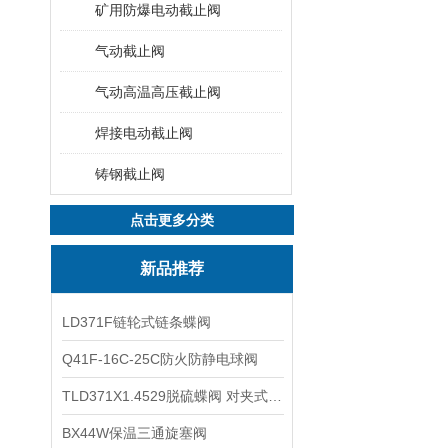
矿用防爆电动截止阀
气动截止阀
气动高温高压截止阀
焊接电动截止阀
铸钢截止阀
点击更多分类
新品推荐
LD371F链轮式链条蝶阀
Q41F-16C-25C防火防静电球阀
TLD371X1.4529脱硫蝶阀 对夹式蝶阀
BX44W保温三通旋塞阀