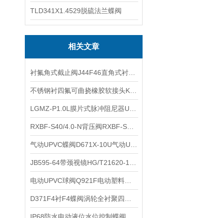
TLD341X1.4529脱硫法兰蝶阀
相关文章
衬氟角式截止阀J44F46直角式衬氟截止阀氟塑料衬里截止阀的结构特点
不锈钢衬四氟可曲挠橡胶软接头KXT衬PTFE聚四氟乙烯软连接的安装使用
LGMZ-P1.0L膜片式脉冲阻尼器UPVC隔膜片式脉动阻尼器的主要功能
RXBF-S40/4.0-N背压阀RXBF-S不锈钢中压背压阀的技术参数
气动UPVC蝶阀D671X-10U气动UPVC硬聚氯乙烯塑料碟阀的特点
JB595-64带颈视镜HG/T21620-1986不锈钢带颈法兰视镜HGJ501-86的维护保养
电动UPVC球阀Q921F电动塑料球阀产品特点
D371F4衬F4蝶阀涡轮全衬聚四氟乙烯蝶阀耐酸碱腐蚀蜗轮F4衬里蝶阀性能特点
IP68防水电动液位水位控制蝶阀常用于容易淹水泡水的市政雨污水管道阀门井