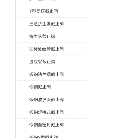
Y型高压截止阀
三通抗生素截止阀
抗生素截止阀
国标波纹管截止阀
波纹管截止阀
锻钢法兰端截止阀
锻钢截止阀
锻钢波纹管截止阀
锻钢焊接式截止阀
锻钢自密封截止阀
锻钢Y型截止阀