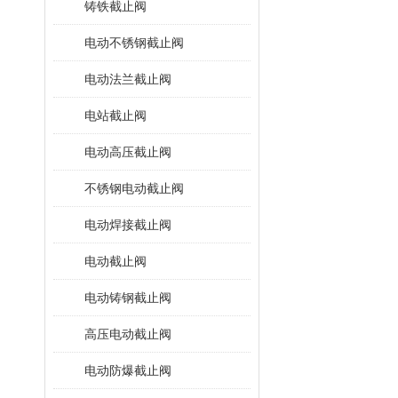
铸铁截止阀
电动不锈钢截止阀
电动法兰截止阀
电站截止阀
电动高压截止阀
不锈钢电动截止阀
电动焊接截止阀
电动截止阀
电动铸钢截止阀
高压电动截止阀
电动防爆截止阀