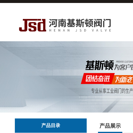
产品目录
产品展示