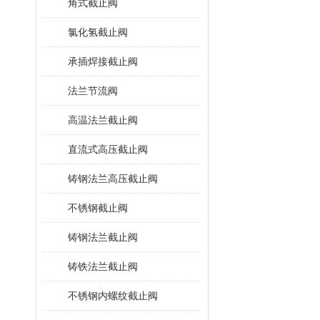
角式截止阀
氯化氢截止阀
承插焊接截止阀
法兰节流阀
高温法兰截止阀
直流式高压截止阀
铸钢法兰高压截止阀
不锈钢截止阀
铸钢法兰截止阀
铸铁法兰截止阀
不锈钢内螺纹截止阀