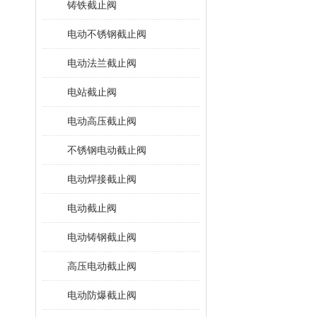
铸铁截止阀
电动不锈钢截止阀
电动法兰截止阀
电站截止阀
电动高压截止阀
不锈钢电动截止阀
电动焊接截止阀
电动截止阀
电动铸钢截止阀
高压电动截止阀
电动防爆截止阀