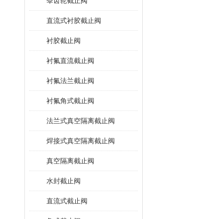
伞齿轮截止阀
直流式衬胶截止阀
衬胶截止阀
衬氟直流截止阀
衬氟法兰截止阀
衬氟角式截止阀
法兰式真空隔离截止阀
焊接式真空隔离截止阀
真空隔离截止阀
水封截止阀
直流式截止阀