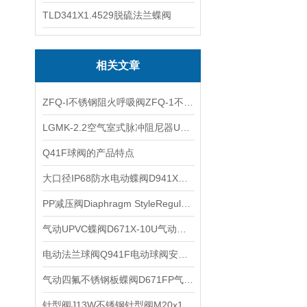
TLD341X1.4529脱硫法兰蝶阀
相关文章
ZFQ-I不锈钢阻火呼吸阀ZFQ-1不锈钢全天候防爆阻火呼吸阀维护与保养
LGMK-2.2空气室式脉冲阻尼器UPVC脉动缓冲器主要功能
Q41F球阀的产品特点
大口径IP68防水电动蝶阀D941XP-10Q防水淹可泡水电动加长杆蝶阀性能特点
PP减压阀Diaphragm StyleRegulator Valve活接式安全阀PP背压阀的压力设定
气动UPVC蝶阀D671X-10U气动硬聚氯乙烯蝶阀的技术参数
电动法兰球阀Q941F电动球阀安装使用注意事项
气动四氟不锈钢板蝶阀D671FP气动四氟密封对夹蝶阀的特点
针型阀J13W不锈钢针型阀M20x1.5仪表针型阀内螺纹针型阀技术参数