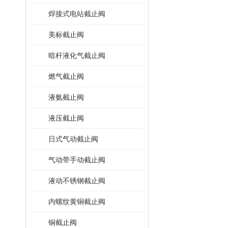
焊接式电站截止阀
美标截止阀
暗杆液化气截止阀
燃气截止阀
液氨截止阀
液压截止阀
日式气动截止阀
气动带手动截止阀
液动不锈钢截止阀
内螺纹黄铜截止阀
铜截止阀