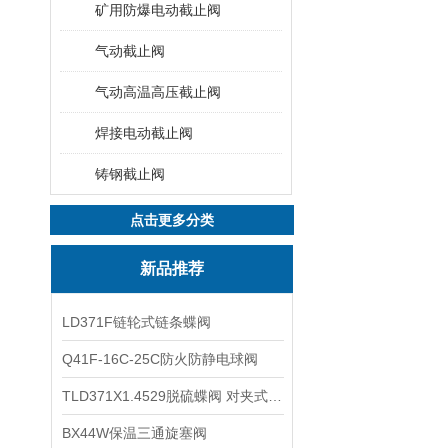
矿用防爆电动截止阀
气动截止阀
气动高温高压截止阀
焊接电动截止阀
铸钢截止阀
点击更多分类
新品推荐
LD371F链轮式链条蝶阀
Q41F-16C-25C防火防静电球阀
TLD371X1.4529脱硫蝶阀 对夹式蝶阀
BX44W保温三通旋塞阀