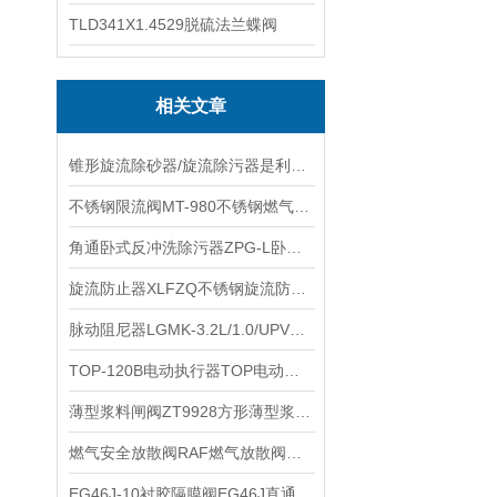
TLD341X1.4529脱硫法兰蝶阀
相关文章
锥形旋流除砂器/旋流除污器是利用离心分离的原理进行除沙
不锈钢限流阀MT-980不锈钢燃气限流阀YG41W的性能特点
角通卧式反冲洗除污器ZPG-L卧式角通反冲洗过滤器的性能特点
旋流防止器XLFZQ不锈钢旋流防止器可正装吸水水箱也可以倒装高位水箱
脉动阻尼器LGMK-3.2L/1.0/UPVC空气室式脉冲阻尼器3.2L容积的功能
TOP-120B电动执行器TOP电动执行机构IP67 IP68防护等级电动头的特点
薄型浆料闸阀ZT9928方形薄型浆料阀方形浆液阀纸浆阀性能参数
燃气安全放散阀RAF燃气放散阀超压放散阀的特点和技术参数
EG46J-10衬胶隔膜阀EG46J直通式英标耐酸碱隔膜阀的技术参数