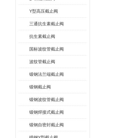
Y型高压截止阀
三通抗生素截止阀
抗生素截止阀
国标波纹管截止阀
波纹管截止阀
锻钢法兰端截止阀
锻钢截止阀
锻钢波纹管截止阀
锻钢焊接式截止阀
锻钢自密封截止阀
锻钢Y型截止阀