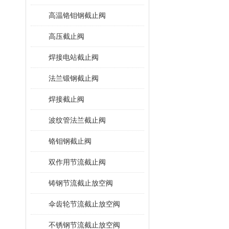
高温铬钼钢截止阀
高压截止阀
焊接电站截止阀
法兰锻钢截止阀
焊接截止阀
波纹管法兰截止阀
铬钼钢截止阀
双作用节流截止阀
铸钢节流截止放空阀
伞齿轮节流截止放空阀
不锈钢节流截止放空阀