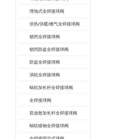
埋地式全焊接球阀
供热/供暖/燃气全焊接球阀
锁闭全焊接球阀
锁闭防盗全焊接球阀
防盗全焊接球阀
涡轮全焊接球阀
蜗轮加长杆全焊接球阀
全焊接球阀
双放散加长杆全焊接球阀
蜗轮锻钢全焊接球阀
全焊接固定式球阀