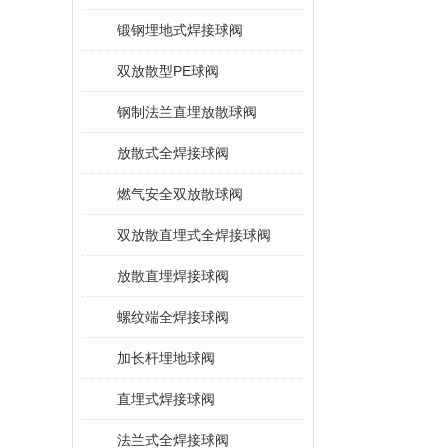
锻钢埋地式焊接球阀
双放散型PE球阀
钢制法兰直埋放散球阀
放散式全焊接球阀
燃气安全双放散球阀
双放散直埋式全焊接球阀
放散直埋焊接球阀
螺纹端全焊接球阀
加长杆埋地球阀
直埋式焊接球阀
法兰式全焊接球阀