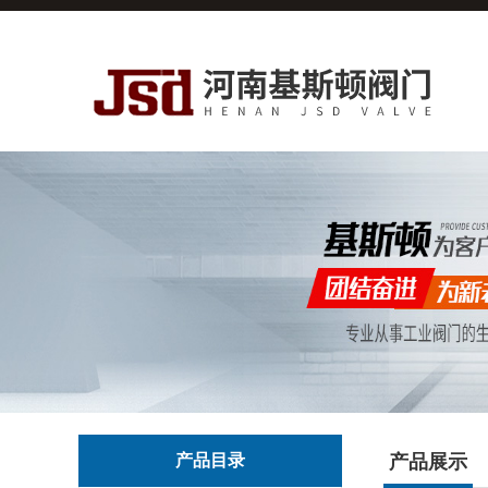
产品目录
产品展示