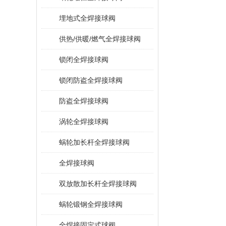
埋地式全焊接球阀
供热/供暖/燃气全焊接球阀
锁闭全焊接球阀
锁闭防盗全焊接球阀
防盗全焊接球阀
涡轮全焊接球阀
蜗轮加长杆全焊接球阀
全焊接球阀
双放散加长杆全焊接球阀
蜗轮锻钢全焊接球阀
全焊接固定式球阀