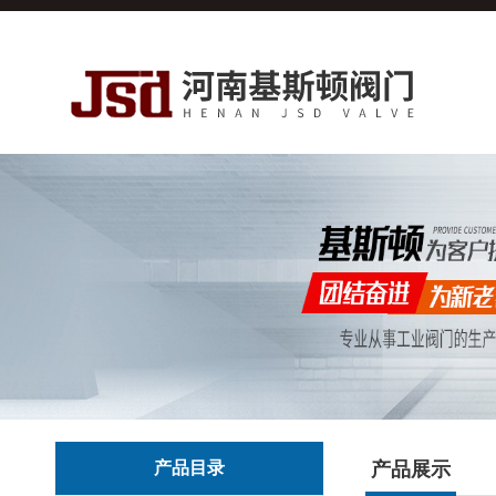
产品目录
产品展示