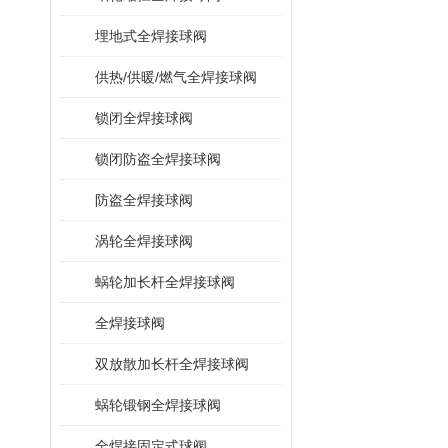
埋地式全焊接球阀
供热/供暖/燃气全焊接球阀
锁闭全焊接球阀
锁闭防盗全焊接球阀
防盗全焊接球阀
涡轮全焊接球阀
蜗轮加长杆全焊接球阀
全焊接球阀
双放散加长杆全焊接球阀
蜗轮锻钢全焊接球阀
全焊接固定式球阀