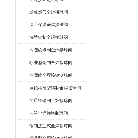
发散燃气全焊接球阀
法兰保温全焊接球阀
法兰钢制全焊接球阀
内螺纹钢制全焊接球阀
标准型钢制全焊接球阀
内螺纹全焊接钢制球阀
涡轮标准型钢制全焊接球阀
全通径钢制全焊接球阀
法兰全焊接钢制球阀
钢制法兰式全焊接球阀