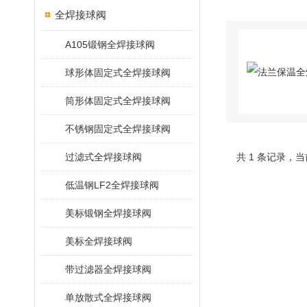
全焊接球阀
A105锻钢全焊接球阀
球形体固定式全焊接球阀
筒形体固定式全焊接球阀
不锈钢固定式全焊接球阀
过滤式全焊接球阀
共 1 条记录，当
低温钢LF2全焊接球阀
美标锻钢全焊接球阀
美标全焊接球阀
带过滤器全焊接球阀
单放散式全焊接球阀