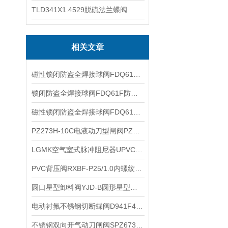
TLD341X1.4529脱硫法兰蝶阀
相关文章
磁性锁闭防盗全焊接球阀FDQ61F供暖供水供油防盗锁闭全焊接球阀性能特点
锁闭防盗全焊接球阀FDQ61F防盗磁性锁闭全焊接球阀的性能特点
磁性锁闭防盗全焊接球阀FDQ61F防盗锁闭全焊接球阀的性能特点
PZ273H-10C电液动刀型闸阀PZ273Y电液动插板阀闸板阀的特点
LGMK空气室式脉冲阻尼器UPVC空气室式脉动阻尼器LGLTXT脉动缓冲罐的产品应用
PVC背压阀RXBF-P25/1.0内螺纹背压阀UPVC丝扣安全阀特点
圆口星型卸料阀YJD-B圆形星型卸料器不锈钢星型卸灰阀的特点
电动衬氟不锈钢切断蝶阀D941F46电动不锈钢衬氟法兰蝶阀的技术参数
不锈钢双向开气动刀闸阀SPZ673W-10P双气缸两向开插板阀安装使用