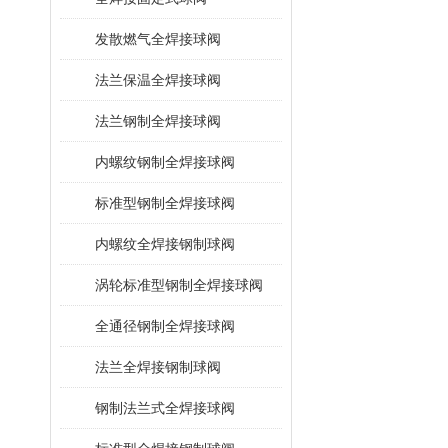
发散燃气全焊接球阀
法兰保温全焊接球阀
法兰钢制全焊接球阀
内螺纹钢制全焊接球阀
标准型钢制全焊接球阀
内螺纹全焊接钢制球阀
涡轮标准型钢制全焊接球阀
全通径钢制全焊接球阀
法兰全焊接钢制球阀
钢制法兰式全焊接球阀