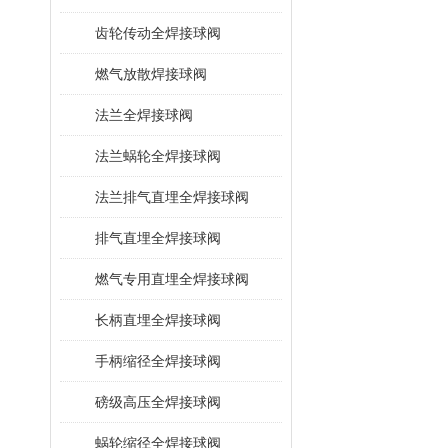
齿轮传动全焊接球阀
燃气放散焊接球阀
法兰全焊接球阀
法兰蜗轮全焊接球阀
法兰排气直埋全焊接球阀
排气直埋全焊接球阀
燃气专用直埋全焊接球阀
长柄直埋全焊接球阀
手柄缩径全焊接球阀
磅级高压全焊接球阀
蜗轮缩径全焊接球阀