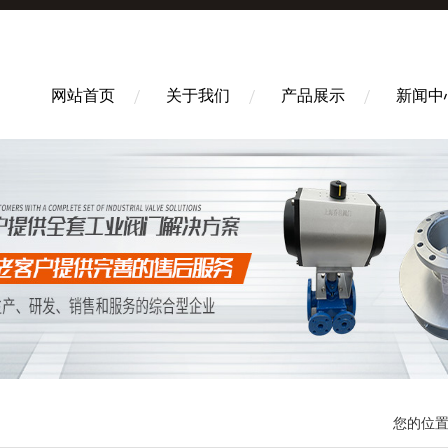
网站首页
关于我们
产品展示
新闻中
您的位