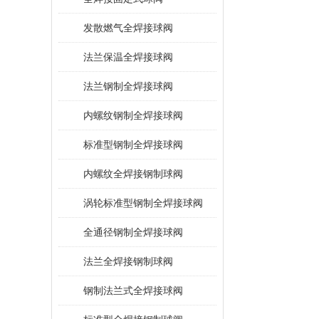
发散燃气全焊接球阀
法兰保温全焊接球阀
法兰钢制全焊接球阀
内螺纹钢制全焊接球阀
标准型钢制全焊接球阀
内螺纹全焊接钢制球阀
涡轮标准型钢制全焊接球阀
全通径钢制全焊接球阀
法兰全焊接钢制球阀
钢制法兰式全焊接球阀