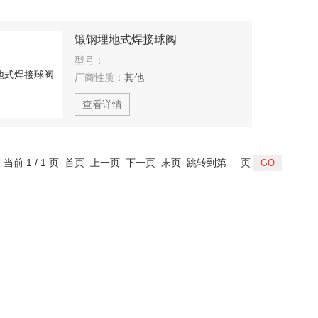
锻钢埋地式焊接球阀
型号：
厂商性质：
其他
查看详情
，当前 1 / 1 页 首页 上一页 下一页 末页 跳转到第
页