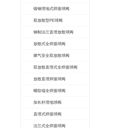
锻钢埋地式焊接球阀
双放散型PE球阀
钢制法兰直埋放散球阀
放散式全焊接球阀
燃气安全双放散球阀
双放散直埋式全焊接球阀
放散直埋焊接球阀
螺纹端全焊接球阀
加长杆埋地球阀
直埋式焊接球阀
法兰式全焊接球阀