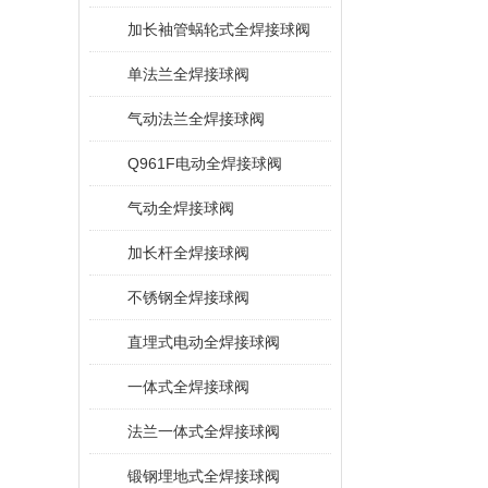
加长袖管蜗轮式全焊接球阀
单法兰全焊接球阀
气动法兰全焊接球阀
Q961F电动全焊接球阀
气动全焊接球阀
加长杆全焊接球阀
不锈钢全焊接球阀
直埋式电动全焊接球阀
一体式全焊接球阀
法兰一体式全焊接球阀
锻钢埋地式全焊接球阀