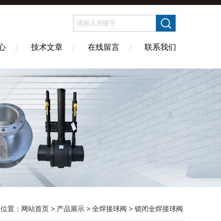
心
技术文章
在线留言
联系我们
的位置：
网站首页
>
产品展示
>
全焊接球阀
>
锁闭全焊接球阀