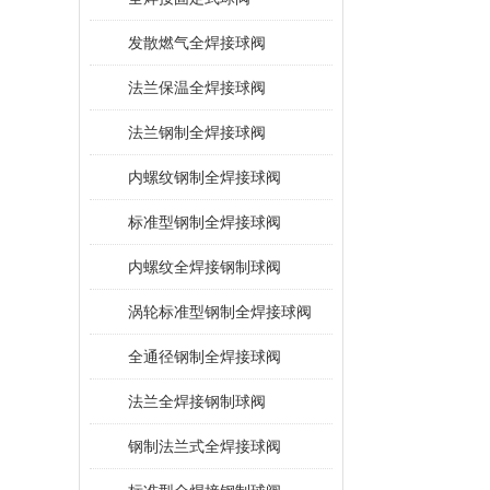
发散燃气全焊接球阀
法兰保温全焊接球阀
法兰钢制全焊接球阀
内螺纹钢制全焊接球阀
标准型钢制全焊接球阀
内螺纹全焊接钢制球阀
涡轮标准型钢制全焊接球阀
全通径钢制全焊接球阀
法兰全焊接钢制球阀
钢制法兰式全焊接球阀