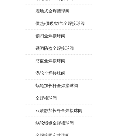
埋地式全焊接球阀
供热/供暖/燃气全焊接球阀
锁闭全焊接球阀
锁闭防盗全焊接球阀
防盗全焊接球阀
涡轮全焊接球阀
蜗轮加长杆全焊接球阀
全焊接球阀
双放散加长杆全焊接球阀
蜗轮锻钢全焊接球阀
全焊接固定式球阀