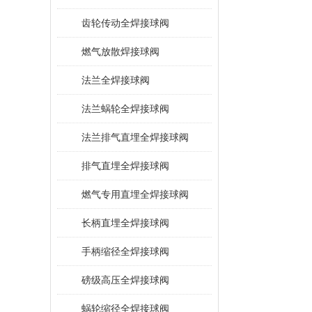
齿轮传动全焊接球阀
燃气放散焊接球阀
法兰全焊接球阀
法兰蜗轮全焊接球阀
法兰排气直埋全焊接球阀
排气直埋全焊接球阀
燃气专用直埋全焊接球阀
长柄直埋全焊接球阀
手柄缩径全焊接球阀
磅级高压全焊接球阀
蜗轮缩径全焊接球阀