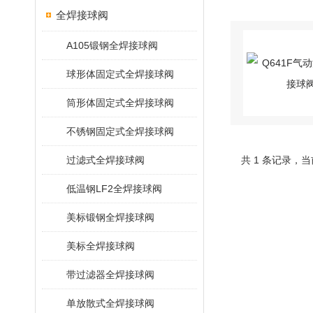
全焊接球阀
A105锻钢全焊接球阀
球形体固定式全焊接球阀
筒形体固定式全焊接球阀
不锈钢固定式全焊接球阀
过滤式全焊接球阀
共 1 条记录，当
低温钢LF2全焊接球阀
美标锻钢全焊接球阀
美标全焊接球阀
带过滤器全焊接球阀
单放散式全焊接球阀