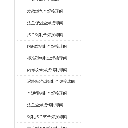
发散燃气全焊接球阀
法兰保温全焊接球阀
法兰钢制全焊接球阀
内螺纹钢制全焊接球阀
标准型钢制全焊接球阀
内螺纹全焊接钢制球阀
涡轮标准型钢制全焊接球阀
全通径钢制全焊接球阀
法兰全焊接钢制球阀
钢制法兰式全焊接球阀