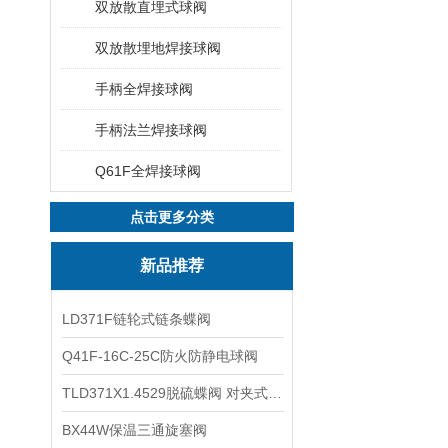
双放散直埋式球阀
双放散埋地焊接球阀
手柄全焊接球阀
手柄法兰焊接球阀
Q61F全焊接球阀
点击更多分类
新品推荐
LD371F链轮式链条蝶阀
Q41F-16C-25C防火防静电球阀
TLD371X1.4529脱硫蝶阀 对夹式蝶阀
BX44W保温三通旋塞阀