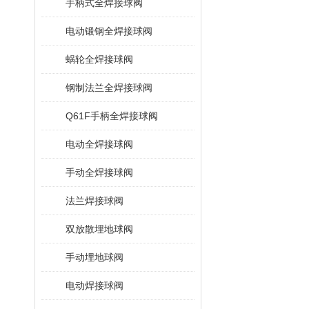
手柄式全焊接球阀
电动锻钢全焊接球阀
蜗轮全焊接球阀
钢制法兰全焊接球阀
Q61F手柄全焊接球阀
电动全焊接球阀
手动全焊接球阀
法兰焊接球阀
双放散埋地球阀
手动埋地球阀
电动焊接球阀