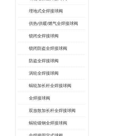
埋地式全焊接球阀
供热/供暖/燃气全焊接球阀
锁闭全焊接球阀
锁闭防盗全焊接球阀
防盗全焊接球阀
涡轮全焊接球阀
蜗轮加长杆全焊接球阀
全焊接球阀
双放散加长杆全焊接球阀
蜗轮锻钢全焊接球阀
全焊接固定式球阀