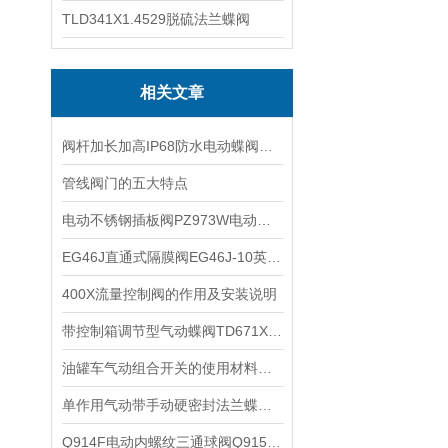
TLD341X1.4529脱硫法兰蝶阀
相关文章
阀杆加长加高IP68防水电动蝶阀D941XP-10Q的产品特点
管线阀门的五大特点
电动不锈钢插板阀PZ973W电动不锈钢刀型闸阀的特点
EG46J直通式隔膜阀EG46J-10英标衬胶隔膜阀的性能特点
400X流量控制阀的作用及安装说明
带控制箱调节型气动蝶阀TD671X气动调节型蝶阀带PLC控制箱的技术参数
油罐车气动组合开关的使用材料及技术参数特点
单作用气动带手动硬密封法兰蝶阀D643H故障自动复位带手轮气动切断蝶阀参数
Q914F电动内螺纹三通球阀Q915F的工作原理