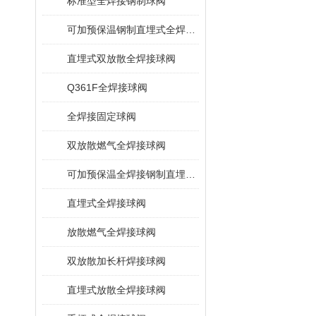
标准型全焊接钢制球阀
可加预保温钢制直埋式全焊接球阀
直埋式双放散全焊接球阀
Q361F全焊接球阀
全焊接固定球阀
双放散燃气全焊接球阀
可加预保温全焊接钢制直埋式球阀
直埋式全焊接球阀
放散燃气全焊接球阀
双放散加长杆焊接球阀
直埋式放散全焊接球阀