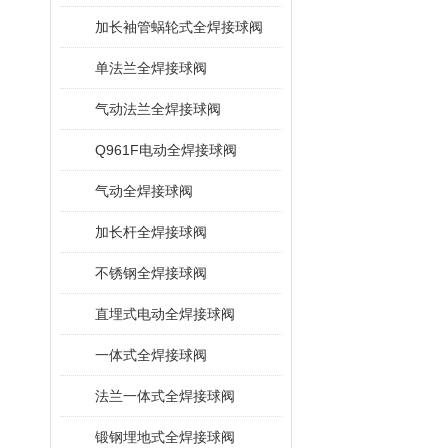
加长袖管蜗轮式全焊接球阀
单法兰全焊接球阀
气动法兰全焊接球阀
Q961F电动全焊接球阀
气动全焊接球阀
加长杆全焊接球阀
不锈钢全焊接球阀
直埋式电动全焊接球阀
一体式全焊接球阀
法兰一体式全焊接球阀
锻钢埋地式全焊接球阀