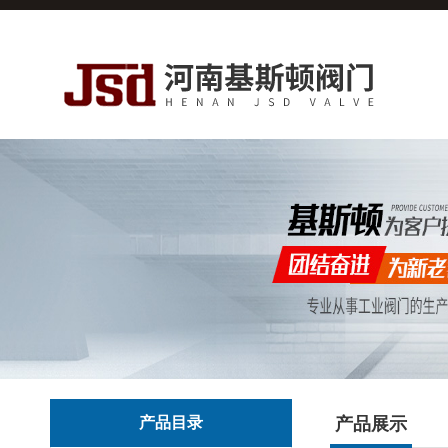
产品目录
产品展示