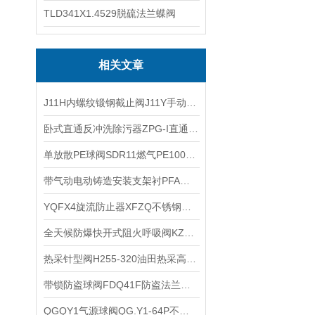
TLD341X1.4529脱硫法兰蝶阀
相关文章
J11H内螺纹锻钢截止阀J11Y手动丝扣丝口高温高压A105N锻钢截止阀性能特点
卧式直通反冲洗除污器ZPG-I直通式反冲洗过滤器安装注意事项
单放散PE球阀SDR11燃气PE100单放散球阀PE80球阀安装使用
带气动电动铸造安装支架衬PFA球阀Q041PFA-16C气动衬氟O型切断球阀的特点
YQFX4旋流防止器XFZQ不锈钢防止旋流器水箱旋流防止器的技术特点
全天候防爆快开式阻火呼吸阀KZFQ-II不锈钢快开式阻火呼吸阀维护保养
热采针型阀H255-320油田热采高压针型阀的性能特点
带锁防盗球阀FDQ41F防盗法兰球阀在供油供水管道上的应用
QGQY1气源球阀QG.Y1-64P不锈钢气源管路球阀的技术参数