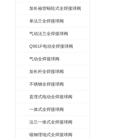
加长袖管蜗轮式全焊接球阀
单法兰全焊接球阀
气动法兰全焊接球阀
Q961F电动全焊接球阀
气动全焊接球阀
加长杆全焊接球阀
不锈钢全焊接球阀
直埋式电动全焊接球阀
一体式全焊接球阀
法兰一体式全焊接球阀
锻钢埋地式全焊接球阀