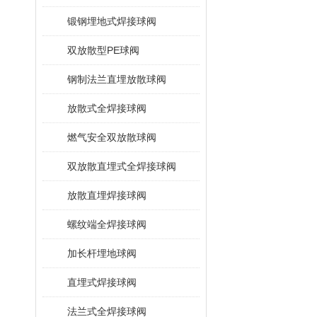
锻钢埋地式焊接球阀
双放散型PE球阀
钢制法兰直埋放散球阀
放散式全焊接球阀
燃气安全双放散球阀
双放散直埋式全焊接球阀
放散直埋焊接球阀
螺纹端全焊接球阀
加长杆埋地球阀
直埋式焊接球阀
法兰式全焊接球阀