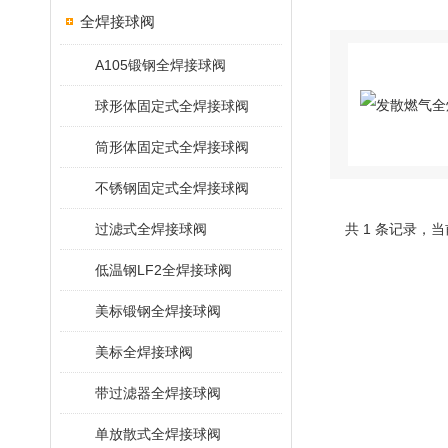
全焊接球阀
A105锻钢全焊接球阀
球形体固定式全焊接球阀
筒形体固定式全焊接球阀
不锈钢固定式全焊接球阀
过滤式全焊接球阀
共 1 条记录，当
低温钢LF2全焊接球阀
美标锻钢全焊接球阀
美标全焊接球阀
带过滤器全焊接球阀
单放散式全焊接球阀