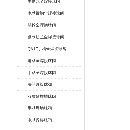
手柄式全焊接球阀
电动锻钢全焊接球阀
蜗轮全焊接球阀
钢制法兰全焊接球阀
Q61F手柄全焊接球阀
电动全焊接球阀
手动全焊接球阀
法兰焊接球阀
双放散埋地球阀
手动埋地球阀
电动焊接球阀