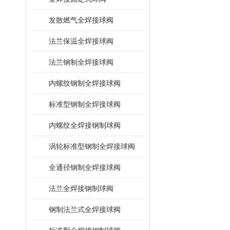
发散燃气全焊接球阀
法兰保温全焊接球阀
法兰钢制全焊接球阀
内螺纹钢制全焊接球阀
标准型钢制全焊接球阀
内螺纹全焊接钢制球阀
涡轮标准型钢制全焊接球阀
全通径钢制全焊接球阀
法兰全焊接钢制球阀
钢制法兰式全焊接球阀