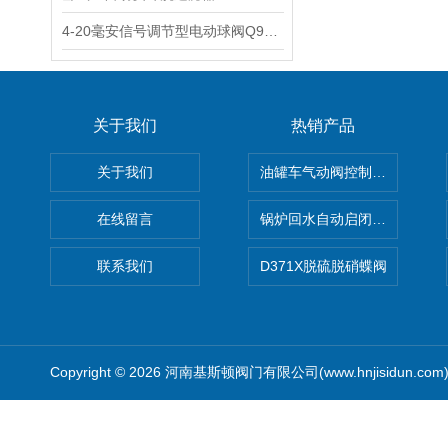
4-20毫安信号调节型电动球阀Q941F带遥控器带液晶屏显示电动调节球阀的特点
关于我们
热销产品
关于我们
油罐车气动阀控制气动组合开关
在线留言
锅炉回水自动启闭阀KTH41X
联系我们
D371X脱硫脱硝蝶阀
Copyright © 2026 河南基斯顿阀门有限公司(www.hnjisidun.co