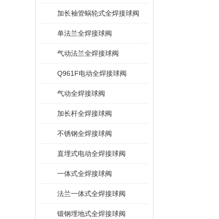
加长袖管蜗轮式全焊接球阀
单法兰全焊接球阀
气动法兰全焊接球阀
Q961F电动全焊接球阀
气动全焊接球阀
加长杆全焊接球阀
不锈钢全焊接球阀
直埋式电动全焊接球阀
一体式全焊接球阀
法兰一体式全焊接球阀
锻钢埋地式全焊接球阀