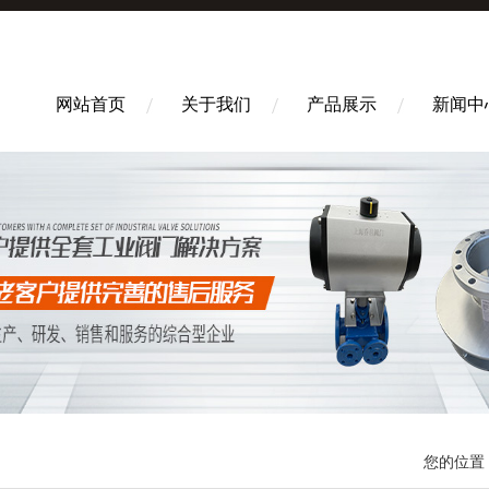
网站首页
关于我们
产品展示
新闻中
您的位置