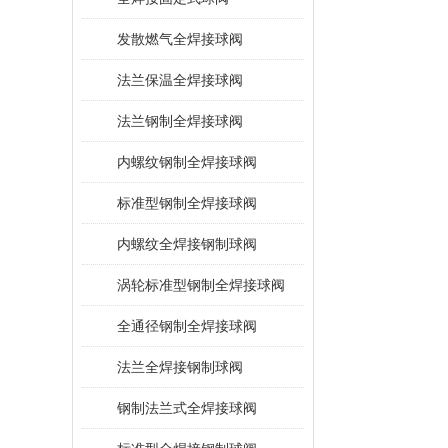
发散燃气全焊接球阀
法兰保温全焊接球阀
法兰钢制全焊接球阀
内螺纹钢制全焊接球阀
标准型钢制全焊接球阀
内螺纹全焊接钢制球阀
涡轮标准型钢制全焊接球阀
全通径钢制全焊接球阀
法兰全焊接钢制球阀
钢制法兰式全焊接球阀