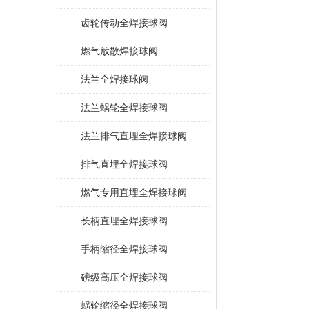
齿轮传动全焊接球阀
燃气放散焊接球阀
法兰全焊接球阀
法兰蜗轮全焊接球阀
法兰排气直埋全焊接球阀
排气直埋全焊接球阀
燃气专用直埋全焊接球阀
长柄直埋全焊接球阀
手柄缩径全焊接球阀
磅级高压全焊接球阀
蜗轮缩径全焊接球阀