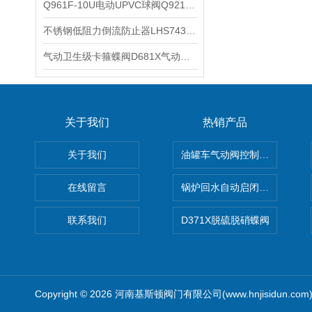
Q961F-10U电动UPVC球阀Q921F-10S电动双由令活接塑料球阀产品特点
不锈钢低阻力倒流防止器LHS743X直流式低阻力倒流防止器功能特点
气动卫生级卡箍蝶阀D681X气动卫生级快装蝶阀的技术参数
关于我们
热销产品
关于我们
油罐车气动阀控制气动组合开关
在线留言
锅炉回水自动启闭阀KTH41X
联系我们
D371X脱硫脱硝蝶阀
Copyright © 2026 河南基斯顿阀门有限公司(www.hnjisidun.co