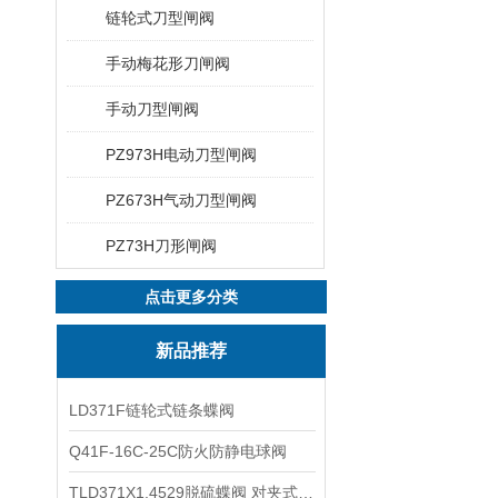
链轮式刀型闸阀
手动梅花形刀闸阀
手动刀型闸阀
PZ973H电动刀型闸阀
PZ673H气动刀型闸阀
PZ73H刀形闸阀
点击更多分类
新品推荐
LD371F链轮式链条蝶阀
Q41F-16C-25C防火防静电球阀
TLD371X1.4529脱硫蝶阀 对夹式蝶阀