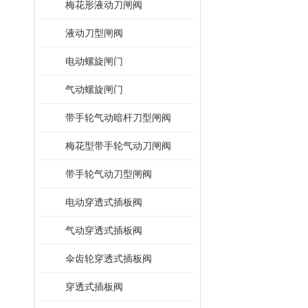
梅花形液动刀闸阀
液动刀型闸阀
电动螺旋闸门
气动螺旋闸门
带手轮气动暗杆刀型闸阀
梅花型带手轮气动刀闸阀
带手轮气动刀型闸阀
电动穿透式插板阀
气动穿透式插板阀
伞齿轮穿透式插板阀
穿透式插板阀