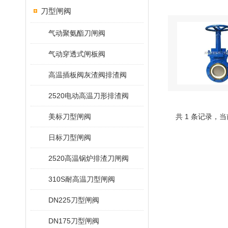
刀型闸阀
气动聚氨酯刀闸阀
气动穿透式闸板阀
高温插板阀灰渣阀排渣阀
2520电动高温刀形排渣阀
美标刀型闸阀
共 1 条记录，当
日标刀型闸阀
2520高温锅炉排渣刀闸阀
310S耐高温刀型闸阀
DN225刀型闸阀
DN175刀型闸阀