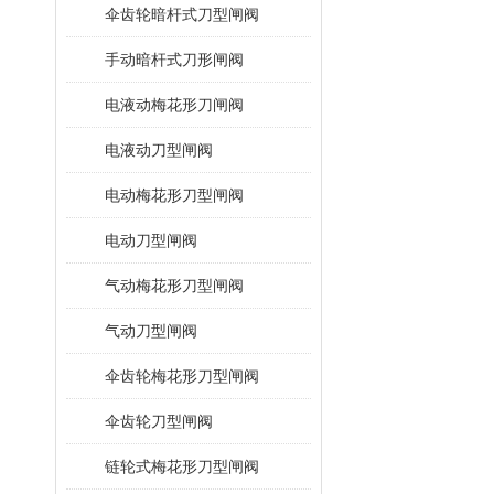
伞齿轮暗杆式刀型闸阀
手动暗杆式刀形闸阀
电液动梅花形刀闸阀
电液动刀型闸阀
电动梅花形刀型闸阀
电动刀型闸阀
气动梅花形刀型闸阀
气动刀型闸阀
伞齿轮梅花形刀型闸阀
伞齿轮刀型闸阀
链轮式梅花形刀型闸阀