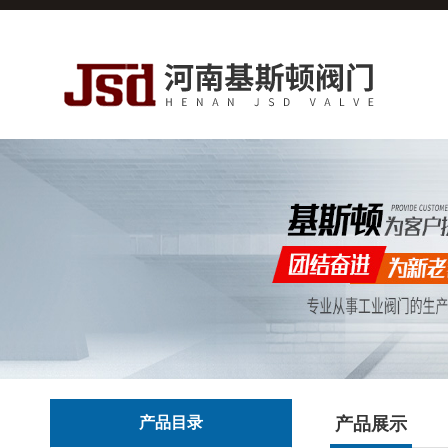
产品目录
产品展示