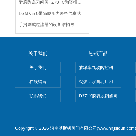
耐磨陶瓷刀闸阀PZ73TC陶瓷插板阀陶瓷刀型闸板阀的特点
LGMK-5.0带隔膜压力表空气室式脉冲阻尼器UPVC空气式脉动阻尼器安装图示
手摇刷式过滤器的设备结构与工作原理
关于我们
热销产品
关于我们
油罐车气动阀控制气动组合开关
在线留言
锅炉回水自动启闭阀KTH41X
联系我们
D371X脱硫脱硝蝶阀
Copyright © 2026 河南基斯顿阀门有限公司(www.hnjisidun.co