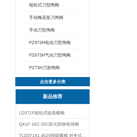
链轮式刀型闸阀
手动梅花形刀闸阀
手动刀型闸阀
PZ973H电动刀型闸阀
PZ673H气动刀型闸阀
PZ73H刀形闸阀
点击更多分类
新品推荐
LD371F链轮式链条蝶阀
Q41F-16C-25C防火防静电球阀
TLD371X1.4529脱硫蝶阀 对夹式蝶阀