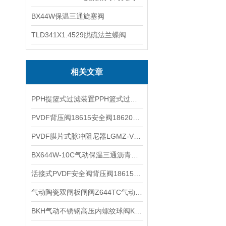
BX44W保温三通旋塞阀
TLD341X1.4529脱硫法兰蝶阀
相关文章
PPH提篮式过滤装置PPH篮式过滤器SRB塑料篮式过滤器SBL蓝式过滤器的工作原理
PVDF背压阀18615安全阀18620背压阀18625安全阀作用原理
PVDF膜片式脉冲阻尼器LGMZ-V1.0L膜片式脉动阻尼器LGMZ隔膜式脉冲阻尼器特点
BX644W-10C气动保温三通沥青阀BX644W-16C的性能特点
活接式PVDF安全阀背压阀18615 18620 18625 18632 18640 18650 18665的作用
气动陶瓷双闸板闸阀Z644TC气动陶瓷双闸板出料阀的性能特点
BKH气动不锈钢高压内螺纹球阀KHB气动高压丝扣丝口球阀的工作原理