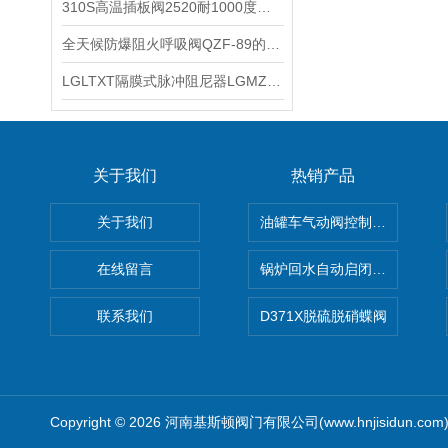
310S高温插板阀2520耐1000度高温排渣阀PZ73W-10NR
全天候防爆阻火呼吸阀QZF-89的操作压力范围
LGLTXT隔膜式脉冲阻尼器LGMZ-S0.6L不锈钢膜片式脉冲阻尼器的安装示意图
关于我们
热销产品
关于我们
油罐车气动阀控制气动组合开关
在线留言
锅炉回水自动启闭阀KTH41X
联系我们
D371X脱硫脱硝蝶阀
Copyright © 2026 河南基斯顿阀门有限公司(www.hnjisidun.co