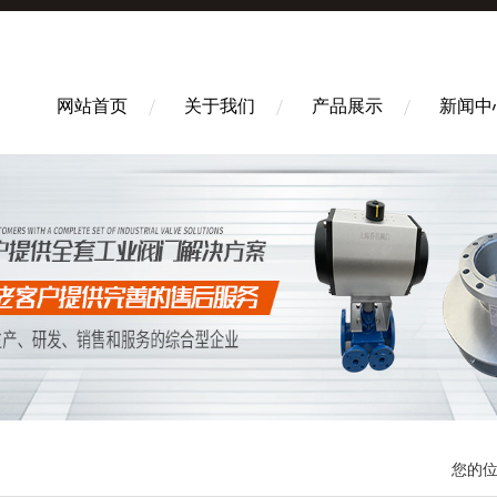
网站首页
关于我们
产品展示
新闻中
您的