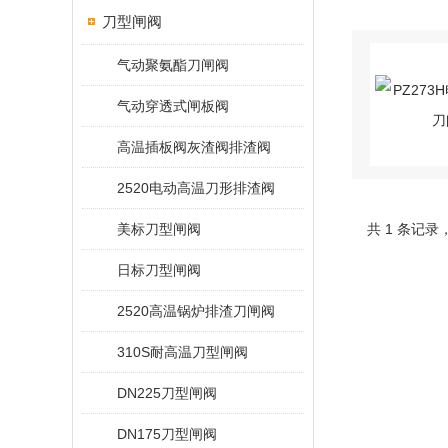
刀型闸阀
气动聚氨酯刀闸阀
气动穿透式闸板阀
高温插板阀灰渣阀排渣阀
2520电动高温刀形排渣阀
美标刀型闸阀
共 1 条记录
日标刀型闸阀
2520高温锅炉排渣刀闸阀
310S耐高温刀型闸阀
DN225刀型闸阀
DN175刀型闸阀