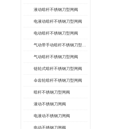
液动暗杆不锈钢刀型闸阀
电液动暗杆不锈钢刀型闸阀
电动暗杆不锈钢刀型闸阀
气动带手动暗杆不锈钢刀型闸阀
气动暗杆不锈钢刀型闸阀
链轮式暗杆不锈钢刀型闸阀
伞齿轮暗杆不锈钢刀型闸阀
暗杆不锈钢刀型闸阀
液动不锈钢刀闸阀
电液动不锈钢刀闸阀
电动不锈钢刀闸阀