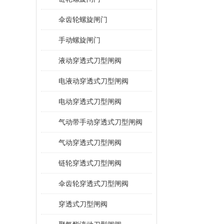
伞齿轮螺旋闸门
手动螺旋闸门
液动穿透式刀型闸阀
电液动穿透式刀型闸阀
电动穿透式刀型闸阀
气动带手动穿透式刀型闸阀
气动穿透式刀型闸阀
链轮穿透式刀型闸阀
伞齿轮穿透式刀型闸阀
穿透式刀型闸阀