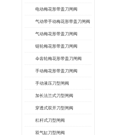
电动梅花形带盖刀闸阀
气动带手动梅花形带盖刀闸阀
气动梅花形带盖刀闸阀
链轮梅花形带盖刀闸阀
伞齿轮梅花形带盖刀闸阀
手动梅花形带盖刀闸阀
手动液压刀型闸阀
加长法兰式刀型闸阀
穿透式双开刀型闸阀
杠杆式刀型闸阀
双气缸刀型闸阀