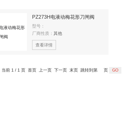
PZ273H电液动梅花形刀闸阀
型号：
厂商性质：
其他
查看详情
，当前 1 / 1 页 首页 上一页 下一页 末页 跳转到第
页