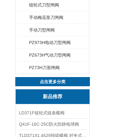
链轮式刀型闸阀
手动梅花形刀闸阀
手动刀型闸阀
PZ973H电动刀型闸阀
PZ673H气动刀型闸阀
PZ73H刀形闸阀
点击更多分类
新品推荐
LD371F链轮式链条蝶阀
Q41F-16C-25C防火防静电球阀
TLD371X1.4529脱硫蝶阀 对夹式蝶阀