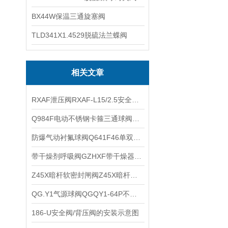
BX44W保温三通旋塞阀
TLD341X1.4529脱硫法兰蝶阀
相关文章
RXAF泄压阀RXAF-L15/2.5安全阀RXAF-S不锈钢溢流阀的特性参数
Q984F电动不锈钢卡箍三通球阀Q985F电动卫生级快装三通球阀使用注意事项
防爆气动衬氟球阀Q641F46单双作用气动衬氟O型切断球阀的技术参数
带干燥剂呼吸阀GZHXF带干燥器快装卡箍阻火呼吸阀的性能特点
Z45X暗杆软密封闸阀Z45X暗杆弹性座封闸阀RVCX软闸的产品优点
QG.Y1气源球阀QGQY1-64P不锈钢卡套式气源管路球阀的性能特点
186-U安全阀/背压阀的安装示意图