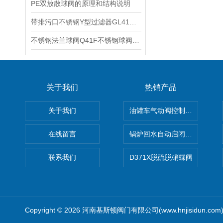
PE双放散球阀的原理和结构说明
带排污口不锈钢Y型过滤器GL41W-16P排污口带球阀Y型过滤器安装与维护
不锈钢法兰球阀Q41F不锈钢球阀Q341F蜗轮不锈钢球阀的性能特点
关于我们
热销产品
关于我们
油罐车气动阀控制气动组合开关
在线留言
锅炉回水自动启闭阀KTH41X
联系我们
D371X脱硫脱硝蝶阀
Copyright © 2026 河南基斯顿阀门有限公司(www.hnjisidun.co