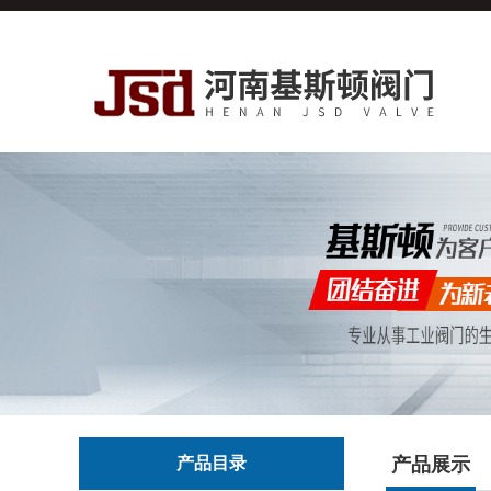
产品目录
产品展示