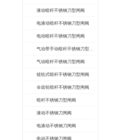
液动暗杆不锈钢刀型闸阀
电液动暗杆不锈钢刀型闸阀
电动暗杆不锈钢刀型闸阀
气动带手动暗杆不锈钢刀型闸阀
气动暗杆不锈钢刀型闸阀
链轮式暗杆不锈钢刀型闸阀
伞齿轮暗杆不锈钢刀型闸阀
暗杆不锈钢刀型闸阀
液动不锈钢刀闸阀
电液动不锈钢刀闸阀
电动不锈钢刀闸阀