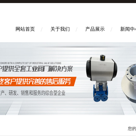
网站首页
关于我们
产品展示
新闻中
您