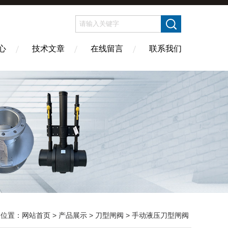
心
技术文章
在线留言
联系我们
的位置：
网站首页
>
产品展示
>
刀型闸阀
>
手动液压刀型闸阀