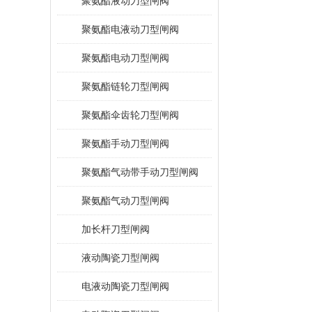
聚氨酯液动刀型闸阀
聚氨酯电液动刀型闸阀
聚氨酯电动刀型闸阀
聚氨酯链轮刀型闸阀
聚氨酯伞齿轮刀型闸阀
聚氨酯手动刀型闸阀
聚氨酯气动带手动刀型闸阀
聚氨酯气动刀型闸阀
加长杆刀型闸阀
液动陶瓷刀型闸阀
电液动陶瓷刀型闸阀