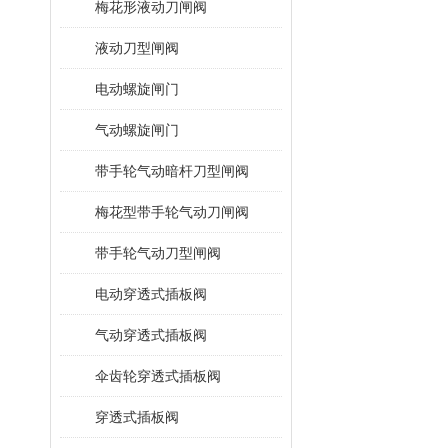
梅花形液动刀闸阀
液动刀型闸阀
电动螺旋闸门
气动螺旋闸门
带手轮气动暗杆刀型闸阀
梅花型带手轮气动刀闸阀
带手轮气动刀型闸阀
电动穿透式插板阀
气动穿透式插板阀
伞齿轮穿透式插板阀
穿透式插板阀