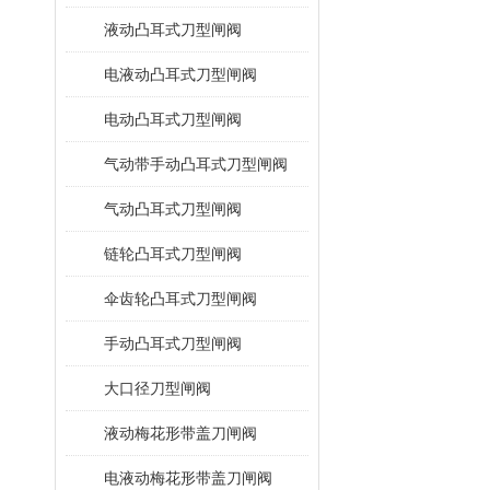
液动凸耳式刀型闸阀
电液动凸耳式刀型闸阀
电动凸耳式刀型闸阀
气动带手动凸耳式刀型闸阀
气动凸耳式刀型闸阀
链轮凸耳式刀型闸阀
伞齿轮凸耳式刀型闸阀
手动凸耳式刀型闸阀
大口径刀型闸阀
液动梅花形带盖刀闸阀
电液动梅花形带盖刀闸阀