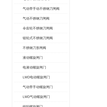
气动带手动不锈钢刀闸阀
气动不锈钢刀闸阀
伞齿轮不锈钢刀闸阀
链轮式不锈钢刀闸阀
不锈钢刀形闸阀
液动螺旋闸门
电液动螺旋闸门
LMD电动螺旋闸门
气动带手动螺旋闸门
LMD气动螺旋闸门
链轮螺旋闸门