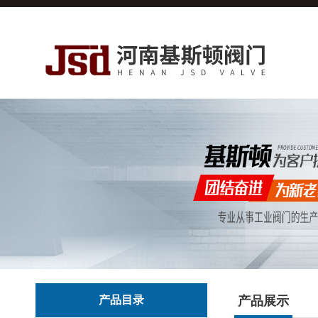
产品目录
产品展示