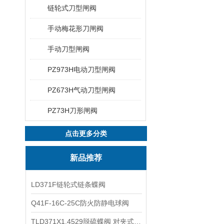
链轮式刀型闸阀
手动梅花形刀闸阀
手动刀型闸阀
PZ973H电动刀型闸阀
PZ673H气动刀型闸阀
PZ73H刀形闸阀
点击更多分类
新品推荐
LD371F链轮式链条蝶阀
Q41F-16C-25C防火防静电球阀
TLD371X1.4529脱硫蝶阀 对夹式蝶阀