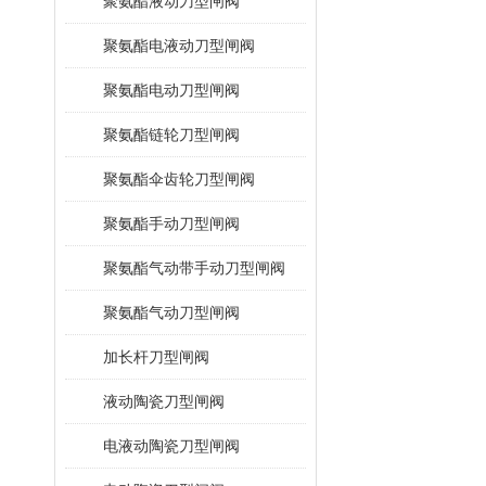
聚氨酯液动刀型闸阀
聚氨酯电液动刀型闸阀
聚氨酯电动刀型闸阀
聚氨酯链轮刀型闸阀
聚氨酯伞齿轮刀型闸阀
聚氨酯手动刀型闸阀
聚氨酯气动带手动刀型闸阀
聚氨酯气动刀型闸阀
加长杆刀型闸阀
液动陶瓷刀型闸阀
电液动陶瓷刀型闸阀