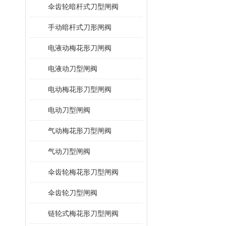
伞齿轮暗杆式刀型闸阀
手动暗杆式刀形闸阀
电液动梅花形刀闸阀
电液动刀型闸阀
电动梅花形刀型闸阀
电动刀型闸阀
气动梅花形刀型闸阀
气动刀型闸阀
伞齿轮梅花形刀型闸阀
伞齿轮刀型闸阀
链轮式梅花形刀型闸阀