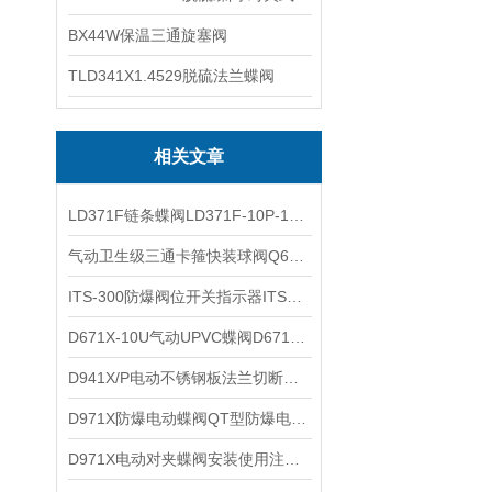
BX44W保温三通旋塞阀
TLD341X1.4529脱硫法兰蝶阀
相关文章
LD371F链条蝶阀LD371F-10P-16P链轮式不锈钢蝶阀的性能特点
气动卫生级三通卡箍快装球阀Q684F气动卫生级三通球阀Q685F的产品特点
ITS-300防爆阀位开关指示器ITS300气动阀防爆限位开关的技术参数
D671X-10U气动UPVC蝶阀D671X-10S气动硬聚氯乙烯塑料蝶阀的产品特点
D941X/P电动不锈钢板法兰切断蝶阀D941XP电动法兰蝶阀安装使用注意事项
D971X防爆电动蝶阀QT型防爆电动不锈钢对夹蝶阀D971F技术参数
D971X电动对夹蝶阀安装使用注意事项