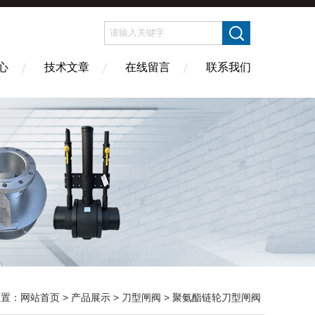
心
技术文章
在线留言
联系我们
位置：
网站首页
>
产品展示
>
刀型闸阀
>
聚氨酯链轮刀型闸阀