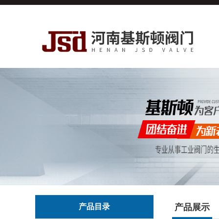
产品目录
产品展示