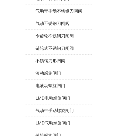
气动带手动不锈钢刀闸阀
气动不锈钢刀闸阀
伞齿轮不锈钢刀闸阀
链轮式不锈钢刀闸阀
不锈钢刀形闸阀
液动螺旋闸门
电液动螺旋闸门
LMD电动螺旋闸门
气动带手动螺旋闸门
LMD气动螺旋闸门
链轮螺旋闸门