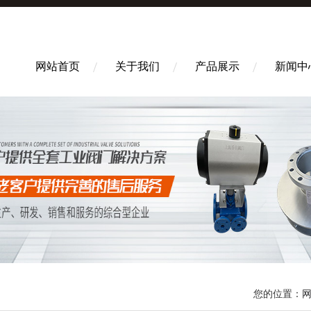
网站首页
关于我们
产品展示
新闻中
您的位置：