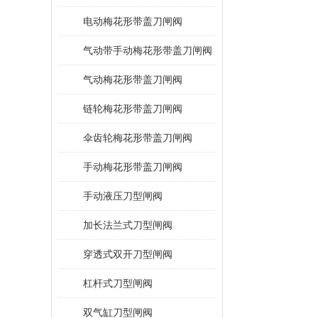
电动梅花形带盖刀闸阀
气动带手动梅花形带盖刀闸阀
气动梅花形带盖刀闸阀
链轮梅花形带盖刀闸阀
伞齿轮梅花形带盖刀闸阀
手动梅花形带盖刀闸阀
手动液压刀型闸阀
加长法兰式刀型闸阀
穿透式双开刀型闸阀
杠杆式刀型闸阀
双气缸刀型闸阀