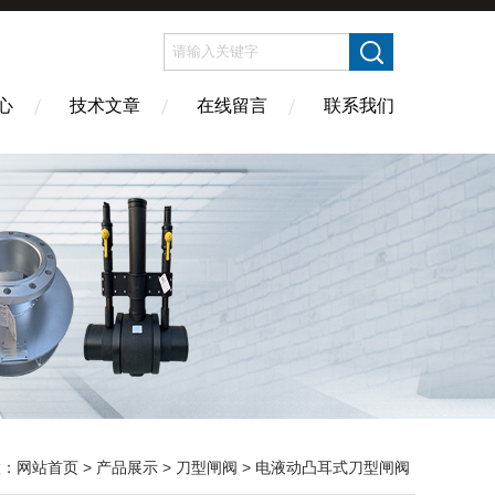
心
技术文章
在线留言
联系我们
置：
网站首页
>
产品展示
>
刀型闸阀
>
电液动凸耳式刀型闸阀