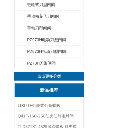
链轮式刀型闸阀
手动梅花形刀闸阀
手动刀型闸阀
PZ973H电动刀型闸阀
PZ673H气动刀型闸阀
PZ73H刀形闸阀
点击更多分类
新品推荐
LD371F链轮式链条蝶阀
Q41F-16C-25C防火防静电球阀
TLD371X1.4529脱硫蝶阀 对夹式蝶阀