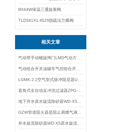
BX44W保温三通旋塞阀
TLD341X1.4529脱硫法兰蝶阀
相关文章
气动带手动螺旋闸门LMD气动方形插板阀气动方形闸门闸板阀的特点
气动组合开关油罐车气控组合开关阀的七大特点
LGMK-2.2空气室式脉冲阻尼器UPVC带隔膜压力表空气室式脉动阻尼器LGLTXT功能
直角式全自动反冲洗过滤器ZPG-L直通式全自动反冲洗过滤器ZPG-I
地下井水原水旋流除砂器WD-XS水源热泵机房旋流除污器安装注意事项
GZW管道阻火器是阻止易燃气液体的火焰向外蔓延的安全装置
井水旋流除砂器WD-XS原水旋流除污器水源热泵机房旋流除沙器工作原理