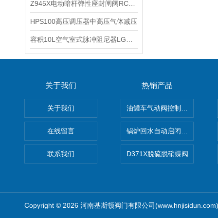
Z945X电动暗杆弹性座封闸阀RCEX电动软密封闸阀的性能特点
HPS100高压调压器中高压气体减压
容积10L空气室式脉冲阻尼器LGMK-10.0/1.0/UPVC空气室式脉动阻尼器的功能
关于我们
热销产品
关于我们
油罐车气动阀控制气动组合开关
在线留言
锅炉回水自动启闭阀KTH41X
联系我们
D371X脱硫脱硝蝶阀
Copyright © 2026 河南基斯顿阀门有限公司(www.hnjisidun.co