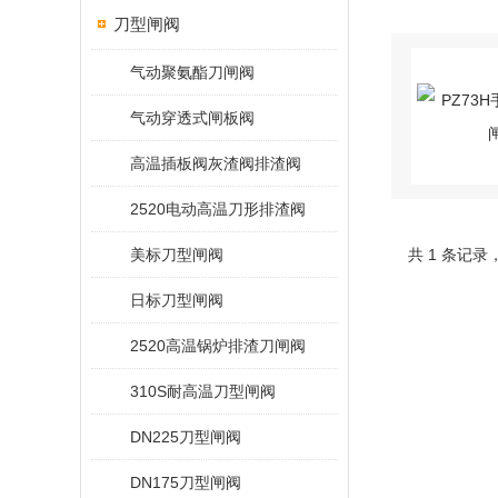
刀型闸阀
气动聚氨酯刀闸阀
气动穿透式闸板阀
高温插板阀灰渣阀排渣阀
2520电动高温刀形排渣阀
美标刀型闸阀
共 1 条记录
日标刀型闸阀
2520高温锅炉排渣刀闸阀
310S耐高温刀型闸阀
DN225刀型闸阀
DN175刀型闸阀