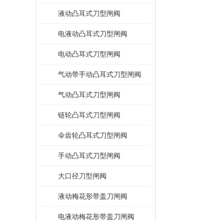
液动凸耳式刀型闸阀
电液动凸耳式刀型闸阀
电动凸耳式刀型闸阀
气动带手动凸耳式刀型闸阀
气动凸耳式刀型闸阀
链轮凸耳式刀型闸阀
伞齿轮凸耳式刀型闸阀
手动凸耳式刀型闸阀
大口径刀型闸阀
液动梅花形带盖刀闸阀
电液动梅花形带盖刀闸阀