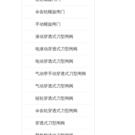
伞齿轮螺旋闸门
手动螺旋闸门
液动穿透式刀型闸阀
电液动穿透式刀型闸阀
电动穿透式刀型闸阀
气动带手动穿透式刀型闸阀
气动穿透式刀型闸阀
链轮穿透式刀型闸阀
伞齿轮穿透式刀型闸阀
穿透式刀型闸阀