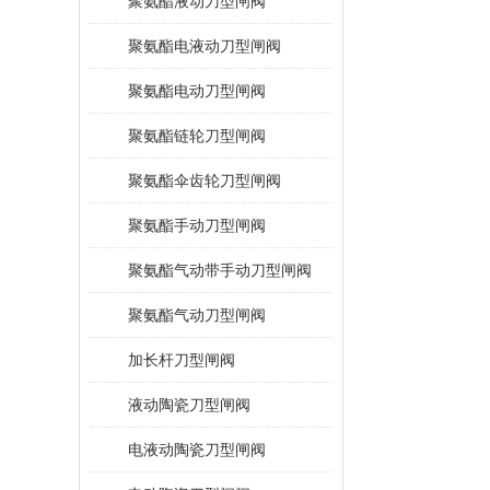
聚氨酯液动刀型闸阀
聚氨酯电液动刀型闸阀
聚氨酯电动刀型闸阀
聚氨酯链轮刀型闸阀
聚氨酯伞齿轮刀型闸阀
聚氨酯手动刀型闸阀
聚氨酯气动带手动刀型闸阀
聚氨酯气动刀型闸阀
加长杆刀型闸阀
液动陶瓷刀型闸阀
电液动陶瓷刀型闸阀