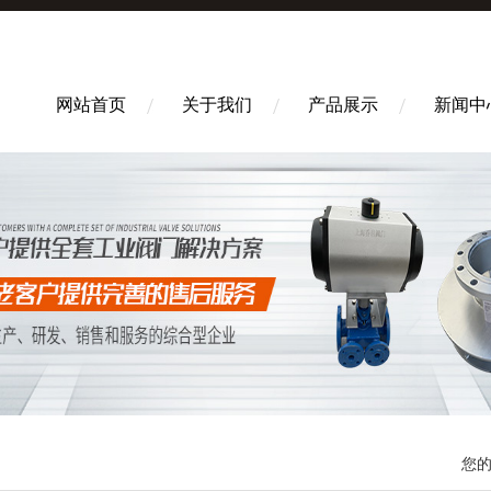
网站首页
关于我们
产品展示
新闻中
您