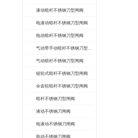
液动暗杆不锈钢刀型闸阀
电液动暗杆不锈钢刀型闸阀
电动暗杆不锈钢刀型闸阀
气动带手动暗杆不锈钢刀型闸阀
气动暗杆不锈钢刀型闸阀
链轮式暗杆不锈钢刀型闸阀
伞齿轮暗杆不锈钢刀型闸阀
暗杆不锈钢刀型闸阀
液动不锈钢刀闸阀
电液动不锈钢刀闸阀
电动不锈钢刀闸阀