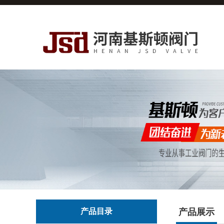
产品目录
产品展示