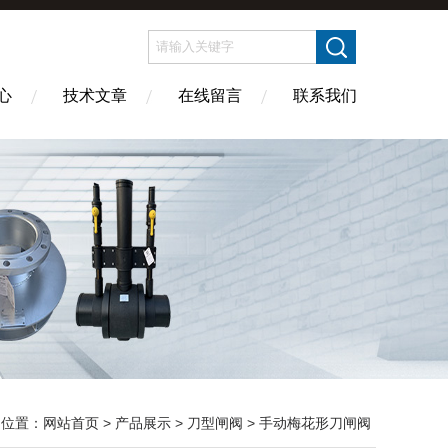
心
技术文章
在线留言
联系我们
的位置：
网站首页
>
产品展示
>
刀型闸阀
>
手动梅花形刀闸阀