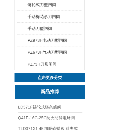
链轮式刀型闸阀
手动梅花形刀闸阀
手动刀型闸阀
PZ973H电动刀型闸阀
PZ673H气动刀型闸阀
PZ73H刀形闸阀
点击更多分类
新品推荐
LD371F链轮式链条蝶阀
Q41F-16C-25C防火防静电球阀
TLD371X1.4529脱硫蝶阀 对夹式蝶阀