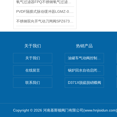
氧气过滤器FPQ不锈钢氧气过滤器OF氧气过滤器YTG的特点
PVDF隔膜式脉动缓冲器LGMZ-0.6-1.0膜片式脉冲阻尼器的功能
不锈钢双向开气动刀闸阀SPZ673W-10P双气缸气动不锈钢插板阀产品参数
关于我们
热销产品
关于我们
油罐车气动阀控制气动组合开关
在线留言
锅炉回水自动启闭阀KTH41X
联系我们
D371X脱硫脱硝蝶阀
Copyright © 2026 河南基斯顿阀门有限公司(www.hnjisidun.co