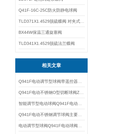
Q41F-16C-25C防火防静电球阀
TLD371X1.4529脱硫蝶阀 对夹式蝶阀
BX44W保温三通旋塞阀
TLD341X1.4529脱硫法兰蝶阀
相关文章
Q941F电动调节型球阀带遥控器控制精小型智能一体化调节型的主要性能规范
Q941F电动不锈钢O型切断球阀ZDJR电动切断球阀ZDRO的技术参数
智能调节型电动球阀Q941F电动调节球阀的性能特点
Q941F电动不锈钢调节球阀主要技术参数
电动调节型球阀Q941F电动球阀的技术参数