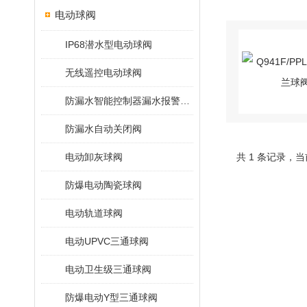
电动球阀
IP68潜水型电动球阀
无线遥控电动球阀
防漏水智能控制器漏水报警自动关闭电动阀
防漏水自动关闭阀
电动卸灰球阀
共 1 条记录，当
防爆电动陶瓷球阀
电动轨道球阀
电动UPVC三通球阀
电动卫生级三通球阀
防爆电动Y型三通球阀