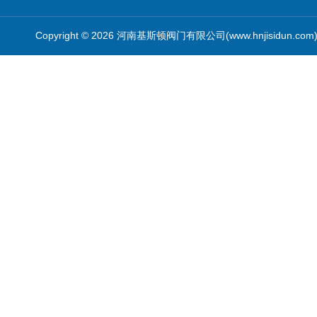
Copyright © 2026 河南基斯顿阀门有限公司(www.hnjisidun.co