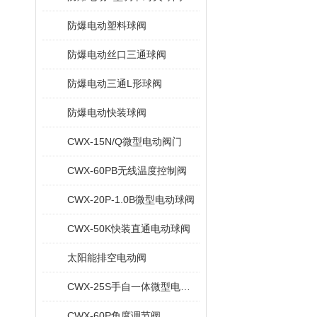
防爆电动塑料球阀
防爆电动丝口三通球阀
防爆电动三通L形球阀
防爆电动快装球阀
CWX-15N/Q微型电动阀门
CWX-60PB无线温度控制阀
CWX-20P-1.0B微型电动球阀
CWX-50K快装直通电动球阀
太阳能排空电动阀
CWX-25S手自一体微型电动球阀
CWX-60P角度调节阀