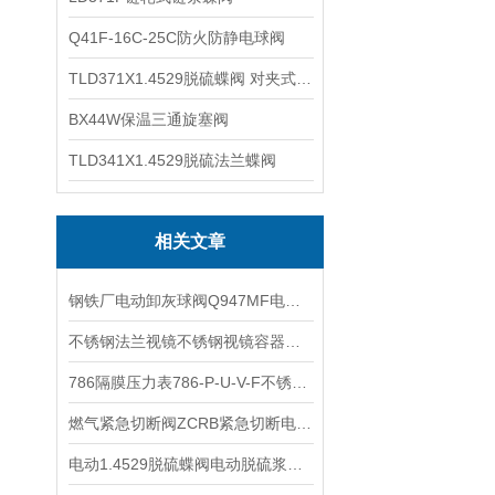
Q41F-16C-25C防火防静电球阀
TLD371X1.4529脱硫蝶阀 对夹式蝶阀
BX44W保温三通旋塞阀
TLD341X1.4529脱硫法兰蝶阀
相关文章
钢铁厂电动卸灰球阀Q947MF电动喷煤粉球阀的结构原理和特点
不锈钢法兰视镜不锈钢视镜容器视镜观察视窗的性能特点
786隔膜压力表786-P-U-V-F不锈钢隔膜式压力表的结构原理
燃气紧急切断阀ZCRB紧急切断电磁阀的工作原理和特点
电动1.4529脱硫蝶阀电动脱硫浆液蝶阀电动脱硫脱硝蝶阀使用注意事项