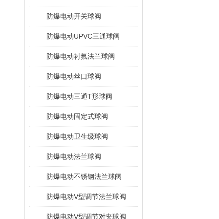
防爆电动开关球阀
防爆电动UPVC三通球阀
防爆电动衬氟法兰球阀
防爆电动丝口球阀
防爆电动三通T形球阀
防爆电动固定式球阀
防爆电动卫生级球阀
防爆电动法兰球阀
防爆电动不锈钢法兰球阀
防爆电动V型调节法兰球阀
防爆电动V型调节对夹球阀