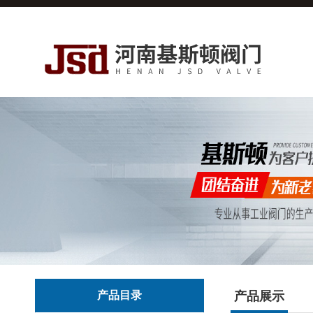
产品目录
产品展示