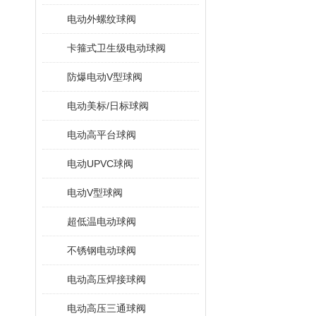
电动外螺纹球阀
卡箍式卫生级电动球阀
防爆电动V型球阀
电动美标/日标球阀
电动高平台球阀
电动UPVC球阀
电动V型球阀
超低温电动球阀
不锈钢电动球阀
电动高压焊接球阀
电动高压三通球阀