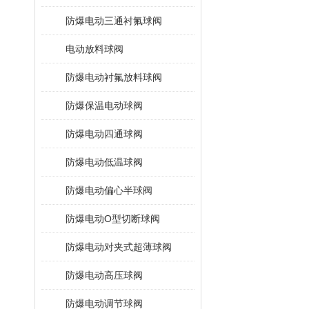
防爆电动三通衬氟球阀
电动放料球阀
防爆电动衬氟放料球阀
防爆保温电动球阀
防爆电动四通球阀
防爆电动低温球阀
防爆电动偏心半球阀
防爆电动O型切断球阀
防爆电动对夹式超薄球阀
防爆电动高压球阀
防爆电动调节球阀