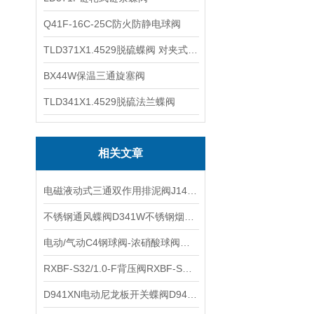
Q41F-16C-25C防火防静电球阀
TLD371X1.4529脱硫蝶阀 对夹式蝶阀
BX44W保温三通旋塞阀
TLD341X1.4529脱硫法兰蝶阀
相关文章
电磁液动式三通双作用排泥阀J145X电磁液动立式三通排泥阀的结构及特点
不锈钢通风蝶阀D341W不锈钢烟尘气蝶阀主要技术参数和结构特点
电动/气动C4钢球阀-浓硝酸球阀的优点
RXBF-S32/1.0-F背压阀RXBF-S不锈钢背压阀的设计特点
D941XN电动尼龙板开关蝶阀D94A1X-10ZN电动尼龙板切断蝶阀的工作原理