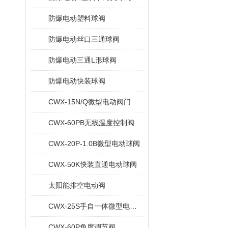
防爆电动塑料球阀
防爆电动丝口三通球阀
防爆电动三通L形球阀
防爆电动快装球阀
CWX-15N/Q微型电动阀门
CWX-60PB无线温度控制阀
CWX-20P-1.0B微型电动球阀
CWX-50K快装直通电动球阀
太阳能排空电动阀
CWX-25S手自一体微型电动球阀
CWX-60P角度调节阀