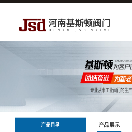
产品目录
产品展示