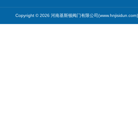
Copyright © 2026 河南基斯顿阀门有限公司(www.hnjisidun.co