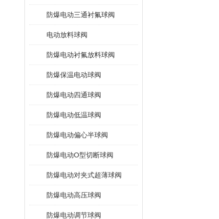
防爆电动三通衬氟球阀
电动放料球阀
防爆电动衬氟放料球阀
防爆保温电动球阀
防爆电动四通球阀
防爆电动低温球阀
防爆电动偏心半球阀
防爆电动O型切断球阀
防爆电动对夹式超薄球阀
防爆电动高压球阀
防爆电动调节球阀