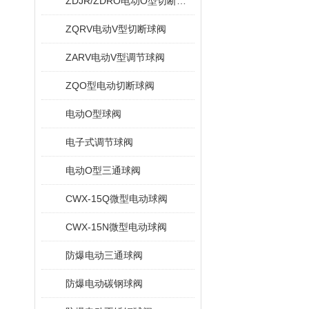
ZDJR/ZDRO电动O型切断球阀
ZQRV电动V型切断球阀
ZARV电动V型调节球阀
ZQO型电动切断球阀
电动O型球阀
电子式调节球阀
电动O型三通球阀
CWX-15Q微型电动球阀
CWX-15N微型电动球阀
防爆电动三通球阀
防爆电动碳钢球阀