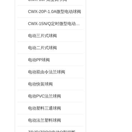
CWX-20P-1.0A微型电动球阀
CWX-15N/Q定时微型电动球阀
电动三片式球阀
电动二片式球阀
电动PP球阀
电动双由令法兰球阀
电动快装球阀
电动PVC法兰球阀
电动塑料三通球阀
电动法兰塑料球阀