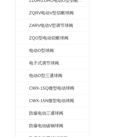
ZDJR/ZDRO电动O型切断球阀
ZQRV电动V型切断球阀
ZARV电动V型调节球阀
ZQO型电动切断球阀
电动O型球阀
电子式调节球阀
电动O型三通球阀
CWX-15Q微型电动球阀
CWX-15N微型电动球阀
防爆电动三通球阀
防爆电动碳钢球阀