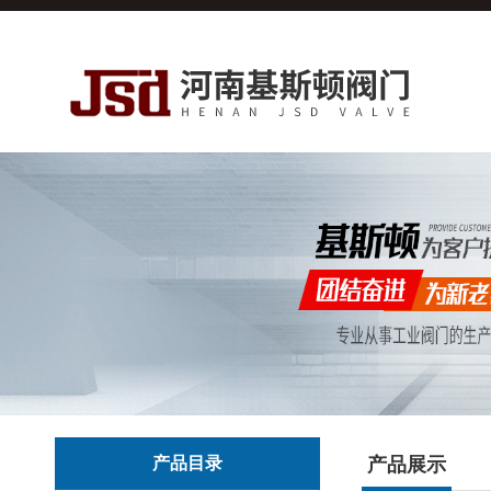
产品目录
产品展示