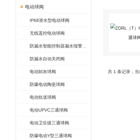
电动球阀
IP68潜水型电动球阀
无线遥控电动球阀
防漏水智能控制器漏水报警自动关闭电动阀
防漏水自动关闭阀
电动卸灰球阀
共 1 条记录，当
防爆电动陶瓷球阀
电动轨道球阀
电动UPVC三通球阀
电动卫生级三通球阀
防爆电动Y型三通球阀