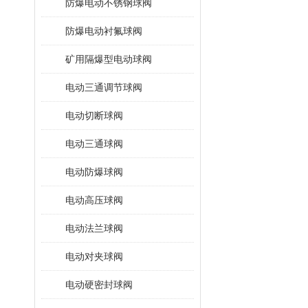
防爆电动不锈钢球阀
防爆电动衬氟球阀
矿用隔爆型电动球阀
电动三通调节球阀
电动切断球阀
电动三通球阀
电动防爆球阀
电动高压球阀
电动法兰球阀
电动对夹球阀
电动硬密封球阀