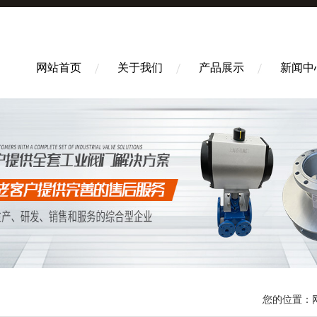
网站首页
关于我们
产品展示
新闻中
您的位置：