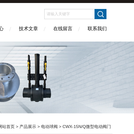
心
技术文章
在线留言
联系我们
网站首页
>
产品展示
>
电动球阀
>
CWX-15N/Q微型电动阀门