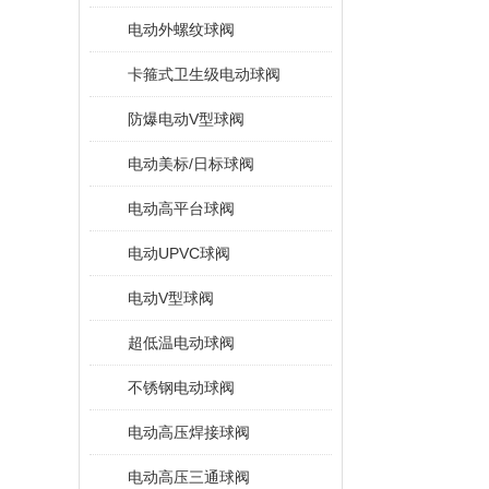
电动外螺纹球阀
卡箍式卫生级电动球阀
防爆电动V型球阀
电动美标/日标球阀
电动高平台球阀
电动UPVC球阀
电动V型球阀
超低温电动球阀
不锈钢电动球阀
电动高压焊接球阀
电动高压三通球阀