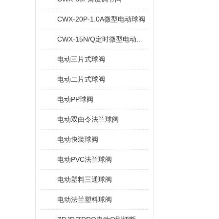
CWX-20P-1.0A微型电动球阀
CWX-15N/Q定时微型电动球阀
电动三片式球阀
电动二片式球阀
电动PP球阀
电动双由令法兰球阀
电动快装球阀
电动PVC法兰球阀
电动塑料三通球阀
电动法兰塑料球阀