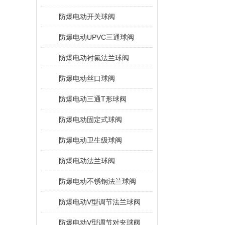
防爆电动开关球阀
防爆电动UPVC三通球阀
防爆电动衬氟法兰球阀
防爆电动丝口球阀
防爆电动三通T形球阀
防爆电动固定式球阀
防爆电动卫生级球阀
防爆电动法兰球阀
防爆电动不锈钢法兰球阀
防爆电动V型调节法兰球阀
防爆电动V型调节对夹球阀