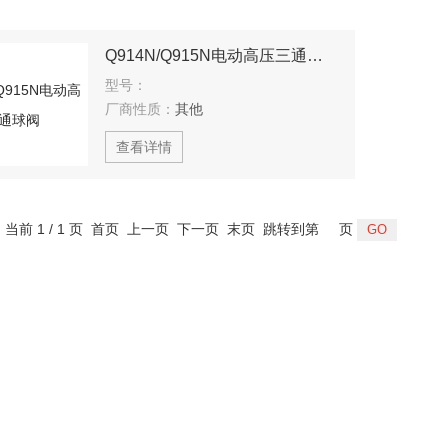
Q914N/Q915N电动高压三通球阀
型号：
厂商性质：
其他
查看详情
，当前 1 / 1 页 首页 上一页 下一页 末页 跳转到第
页