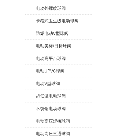
电动外螺纹球阀
卡箍式卫生级电动球阀
防爆电动V型球阀
电动美标/日标球阀
电动高平台球阀
电动UPVC球阀
电动V型球阀
超低温电动球阀
不锈钢电动球阀
电动高压焊接球阀
电动高压三通球阀