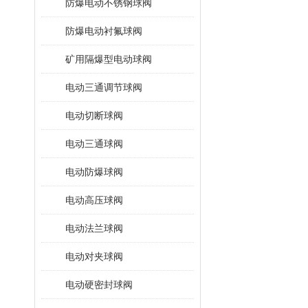
防爆电动不锈钢球阀
防爆电动衬氟球阀
矿用隔爆型电动球阀
电动三通调节球阀
电动切断球阀
电动三通球阀
电动防爆球阀
电动高压球阀
电动法兰球阀
电动对夹球阀
电动硬密封球阀