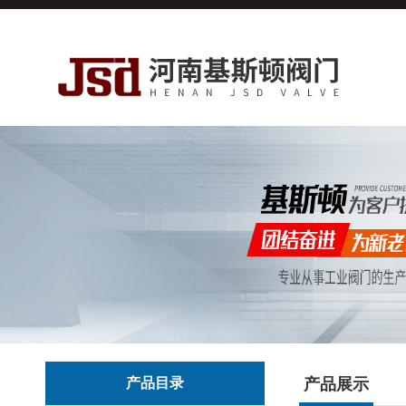
产品目录
产品展示