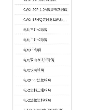
CWX-20P-1.0A微型电动球阀
CWX-15N/Q定时微型电动球阀
电动三片式球阀
电动二片式球阀
电动PP球阀
电动双由令法兰球阀
电动快装球阀
电动PVC法兰球阀
电动塑料三通球阀
电动法兰塑料球阀