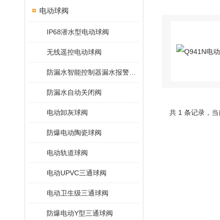
电动球阀
IP68潜水型电动球阀
无线遥控电动球阀
防漏水智能控制器漏水报警自动关闭电动阀
防漏水自动关闭阀
电动卸灰球阀
共 1 条记录，当
防爆电动陶瓷球阀
电动轨道球阀
电动UPVC三通球阀
电动卫生级三通球阀
防爆电动Y型三通球阀