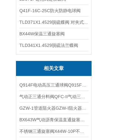
Q41F-16C-25C防火防静电球阀
TLD371X1.4529脱硫蝶阀 对夹式蝶阀
BX44W保温三通旋塞阀
TLD341X1.4529脱硫法兰蝶阀
相关文章
Q914F电动高压三通球阀Q915F的流向原理图
气动正三通分料阀QFC-II气动三通分料器的工作原理和特点
GZW-1管道阻火器GZW-I阻火器GYW-1阻爆燃型阻火器的保养与维修
BX643W气动沥青保温直通旋塞阀的性能特点
不锈钢三通旋塞阀X44W-10P不锈钢三通法兰旋塞阀的性能规范