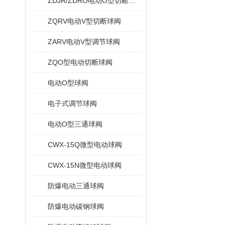
ZDJR/ZDRO电动O型切断球阀
ZQRV电动V型切断球阀
ZARV电动V型调节球阀
ZQO型电动切断球阀
电动O型球阀
电子式调节球阀
电动O型三通球阀
CWX-15Q微型电动球阀
CWX-15N微型电动球阀
防爆电动三通球阀
防爆电动碳钢球阀