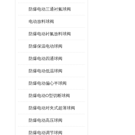
防爆电动三通衬氟球阀
电动放料球阀
防爆电动衬氟放料球阀
防爆保温电动球阀
防爆电动四通球阀
防爆电动低温球阀
防爆电动偏心半球阀
防爆电动O型切断球阀
防爆电动对夹式超薄球阀
防爆电动高压球阀
防爆电动调节球阀