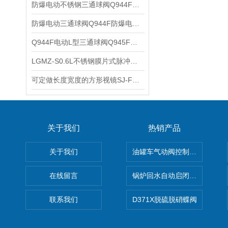
防爆电动不锈钢三通球阀Q944F防爆电动三通球阀Q945F流向图
防爆电动三通球阀Q944F防爆电动L型T型三通球阀Q945F流向图
Q944F电动L型三通球阀Q945F电动T型三通球阀使用注意事项
LGMZ-S0.6L不锈钢膜片式脉冲阻尼器LGMZ-S不锈钢膜片式脉动阻尼器的主要功能
可定做长度宽度的方形视镜SJ-FK方框视镜SJ-SB长条形视镜的技术参数
关于我们
热销产品
关于我们
油罐车气动阀控制气动组合开关
在线留言
锅炉回水自动启闭阀KTH41X
联系我们
D371X脱硫脱硝蝶阀