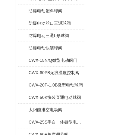
防爆电动塑料球阀
防爆电动丝口三通球阀
防爆电动三通L形球阀
防爆电动快装球阀
CWX-15N/Q微型电动阀门
CWX-60PB无线温度控制阀
CWX-20P-1.0B微型电动球阀
CWX-50K快装直通电动球阀
太阳能排空电动阀
CWX-25S手自一体微型电动球阀
CWX-60P角度调节阀