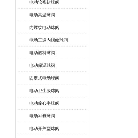
电动软密封球阀
电动高温球阀
内螺纹电动球阀
电动三通内螺纹球阀
电动塑料球阀
电动保温球阀
固定式电动球阀
电动卫生级球阀
电动偏心半球阀
电动衬氟球阀
电动开关型球阀