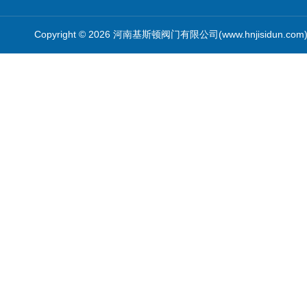
Copyright © 2026 河南基斯顿阀门有限公司(www.hnjisidun.co