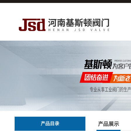
产品目录
产品展示