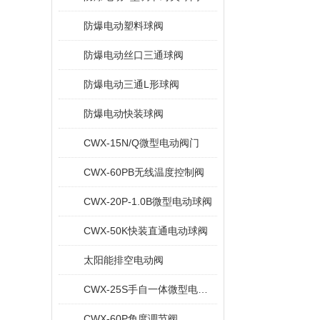
防爆电动塑料球阀
防爆电动丝口三通球阀
防爆电动三通L形球阀
防爆电动快装球阀
CWX-15N/Q微型电动阀门
CWX-60PB无线温度控制阀
CWX-20P-1.0B微型电动球阀
CWX-50K快装直通电动球阀
太阳能排空电动阀
CWX-25S手自一体微型电动球阀
CWX-60P角度调节阀