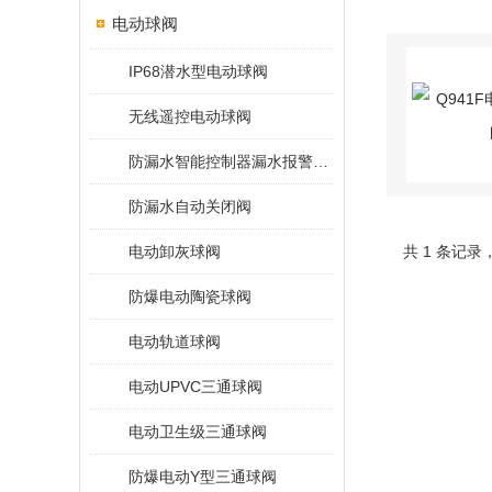
电动球阀
IP68潜水型电动球阀
无线遥控电动球阀
防漏水智能控制器漏水报警自动关闭电动阀
防漏水自动关闭阀
电动卸灰球阀
共 1 条记录
防爆电动陶瓷球阀
电动轨道球阀
电动UPVC三通球阀
电动卫生级三通球阀
防爆电动Y型三通球阀