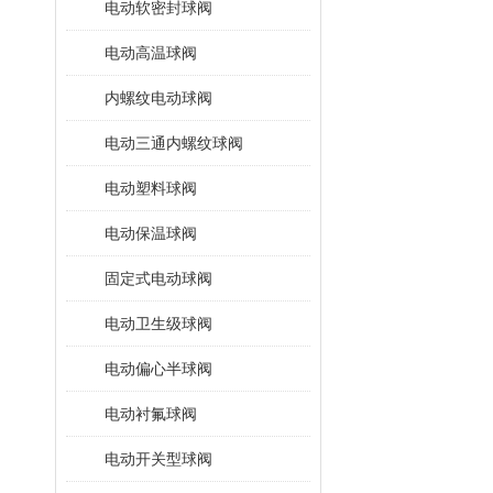
电动软密封球阀
电动高温球阀
内螺纹电动球阀
电动三通内螺纹球阀
电动塑料球阀
电动保温球阀
固定式电动球阀
电动卫生级球阀
电动偏心半球阀
电动衬氟球阀
电动开关型球阀