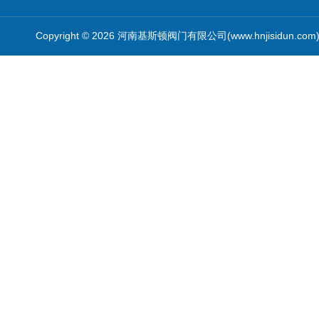
Copyright © 2026 河南基斯顿阀门有限公司(www.hnjisidun.co