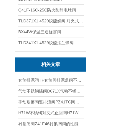
Q41F-16C-25C防火防静电球阀
TLD371X1.4529脱硫蝶阀 对夹式蝶阀
BX44W保温三通旋塞阀
TLD341X1.4529脱硫法兰蝶阀
相关文章
套筒排泥阀TF套筒阀排泥盖阀不锈钢提拔阀沉淀池排泥井中池外排泥阀的特点
气动不锈钢蝶阀D671X气动不锈钢对夹碟阀的主要特点
手动耐磨陶瓷排渣阀PZ41TC陶瓷排渣闸阀PZ541TC的结构特点
H71W不锈钢对夹式止回阀H71W-16P-25P-40P不锈钢对夹升降式止回阀的适用范围
衬塑闸阀Z41F46衬氟闸阀的性能特点