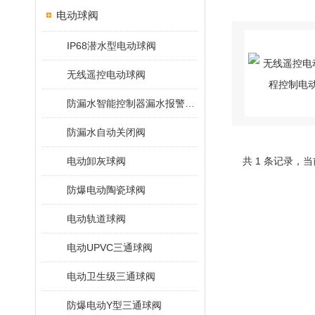
电动球阀
IP68潜水型电动球阀
无线遥控电动球阀
防漏水智能控制器漏水报警自动关闭电动阀
防漏水自动关闭阀
电动卸灰球阀
共 1 条记录，当
防爆电动陶瓷球阀
电动轨道球阀
电动UPVC三通球阀
电动卫生级三通球阀
防爆电动Y型三通球阀