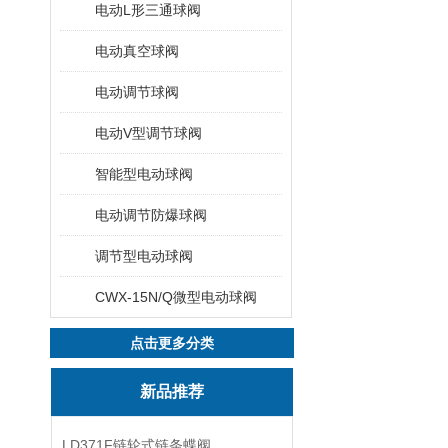
电动L形三通球阀
电动真空球阀
电动调节球阀
电动V型调节球阀
智能型电动球阀
电动调节防爆球阀
调节型电动球阀
CWX-15N/Q微型电动球阀
点击更多分类
新品推荐
LD371F链轮式链条蝶阀