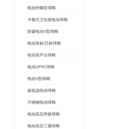
电动外螺纹球阀
卡箍式卫生级电动球阀
防爆电动V型球阀
电动美标/日标球阀
电动高平台球阀
电动UPVC球阀
电动V型球阀
超低温电动球阀
不锈钢电动球阀
电动高压焊接球阀
电动高压三通球阀