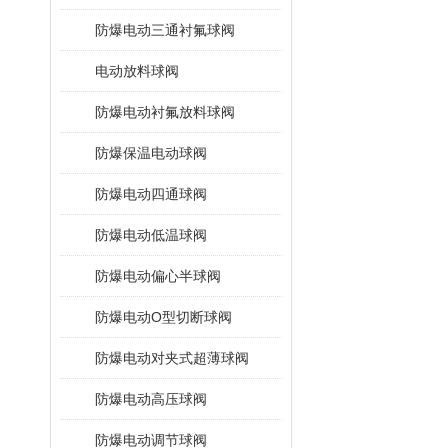
防爆电动三通衬氟球阀
电动放料球阀
防爆电动衬氟放料球阀
防爆保温电动球阀
防爆电动四通球阀
防爆电动低温球阀
防爆电动偏心半球阀
防爆电动O型切断球阀
防爆电动对夹式超薄球阀
防爆电动高压球阀
防爆电动调节球阀