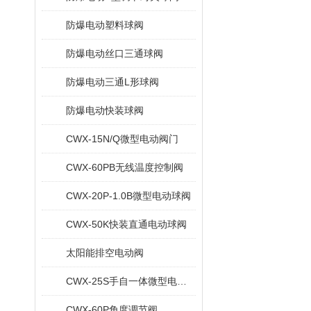
防爆电动塑料球阀
防爆电动丝口三通球阀
防爆电动三通L形球阀
防爆电动快装球阀
CWX-15N/Q微型电动阀门
CWX-60PB无线温度控制阀
CWX-20P-1.0B微型电动球阀
CWX-50K快装直通电动球阀
太阳能排空电动阀
CWX-25S手自一体微型电动球阀
CWX-60P角度调节阀