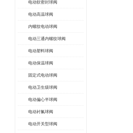
电动软密封球阀
电动高温球阀
内螺纹电动球阀
电动三通内螺纹球阀
电动塑料球阀
电动保温球阀
固定式电动球阀
电动卫生级球阀
电动偏心半球阀
电动衬氟球阀
电动开关型球阀