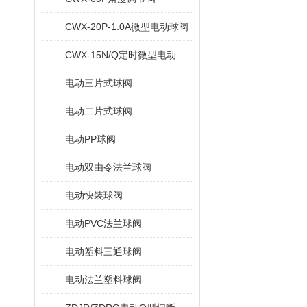
CWX-20P-1.0A微型电动球阀
CWX-15N/Q定时微型电动球阀
电动三片式球阀
电动二片式球阀
电动PP球阀
电动双由令法兰球阀
电动快装球阀
电动PVC法兰球阀
电动塑料三通球阀
电动法兰塑料球阀