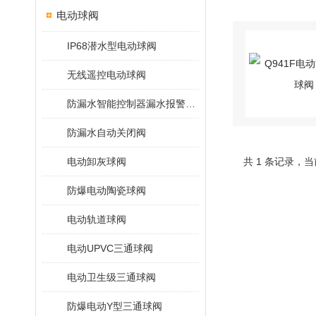
电动球阀
IP68潜水型电动球阀
无线遥控电动球阀
防漏水智能控制器漏水报警自动关闭电动阀
防漏水自动关闭阀
电动卸灰球阀
共 1 条记录，当
防爆电动陶瓷球阀
电动轨道球阀
电动UPVC三通球阀
电动卫生级三通球阀
防爆电动Y型三通球阀