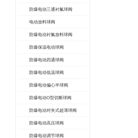
防爆电动三通衬氟球阀
电动放料球阀
防爆电动衬氟放料球阀
防爆保温电动球阀
防爆电动四通球阀
防爆电动低温球阀
防爆电动偏心半球阀
防爆电动O型切断球阀
防爆电动对夹式超薄球阀
防爆电动高压球阀
防爆电动调节球阀