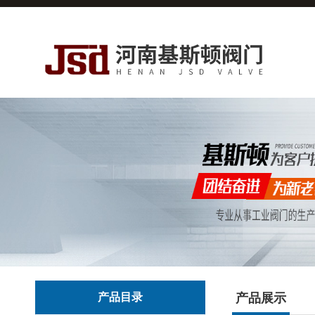
产品目录
产品展示