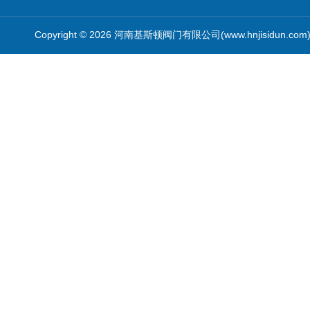
Copyright © 2026 河南基斯顿阀门有限公司(www.hnjisidun.co