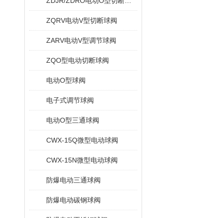
ZDJR/ZDRO电动O型切断球阀
ZQRV电动V型切断球阀
ZARV电动V型调节球阀
ZQO型电动切断球阀
电动O型球阀
电子式调节球阀
电动O型三通球阀
CWX-15Q微型电动球阀
CWX-15N微型电动球阀
防爆电动三通球阀
防爆电动碳钢球阀