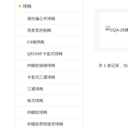
球阀
液控偏心半球阀
渣浆泵控制阀
C4钢球阀
Q91SAF卡套式球阀
内螺纹锻钢球阀
共 1 条记录，当
卡套式三通球阀
三通球阀
角式球阀
内螺纹球阀
外螺纹带焊接管球阀