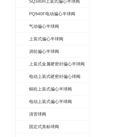
SQ340H上装式偏心半球阀
PQ940F电动偏心半球阀
气动偏心半球阀
上装式偏心半球阀
涡轮偏心半球阀
上装式金属硬密封偏心半球阀
电动上装式硬密封偏心球阀
蜗轮上装式偏心半球阀
电动上装式偏心半球阀
清管球阀
固定式美标球阀