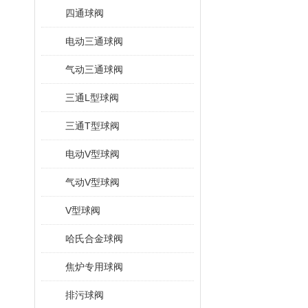
四通球阀
电动三通球阀
气动三通球阀
三通L型球阀
三通T型球阀
电动V型球阀
气动V型球阀
V型球阀
哈氏合金球阀
焦炉专用球阀
排污球阀