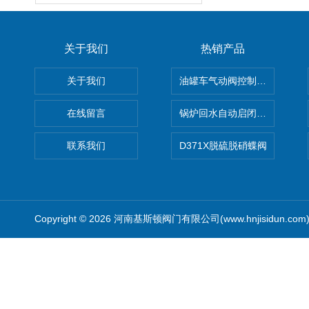
关于我们
热销产品
关于我们
油罐车气动阀控制气动组合开关
在线留言
锅炉回水自动启闭阀KTH41X
联系我们
D371X脱硫脱硝蝶阀
Copyright © 2026 河南基斯顿阀门有限公司(www.hnjisidun.co