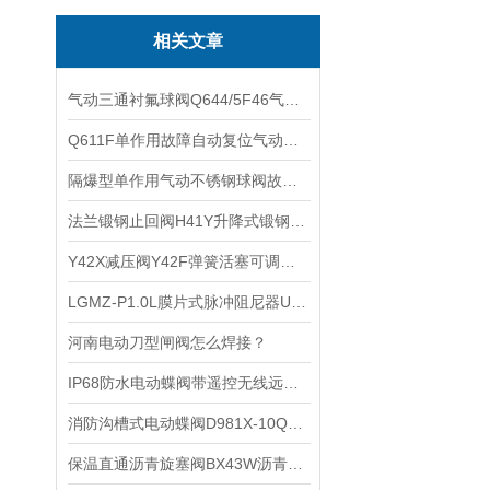
相关文章
气动三通衬氟球阀Q644/5F46气动衬氟三通T/L型球阀的特点
Q611F单作用故障自动复位气动不锈钢三片式内螺纹球阀的工作原理
隔爆型单作用气动不锈钢球阀故障自动复位隔爆型气动球阀的工作原理
法兰锻钢止回阀H41Y升降式锻钢止回阀高温高压锻钢止回阀结构特点
Y42X减压阀Y42F弹簧活塞可调式水用减压阀常见故障及排除方法
LGMZ-P1.0L膜片式脉冲阻尼器UPVC隔膜片式脉动阻尼器的主要功能
河南电动刀型闸阀怎么焊接？
IP68防水电动蝶阀带遥控无线远程电动阀门控制箱FSD941XP潜水型电动蝶阀参数
消防沟槽式电动蝶阀D981X-10Q电动沟槽蝶阀D981X-16Q电动卡箍蝶阀的性能特点
保温直通沥青旋塞阀BX43W沥青直通阀沥青保温二通旋塞阀的特点