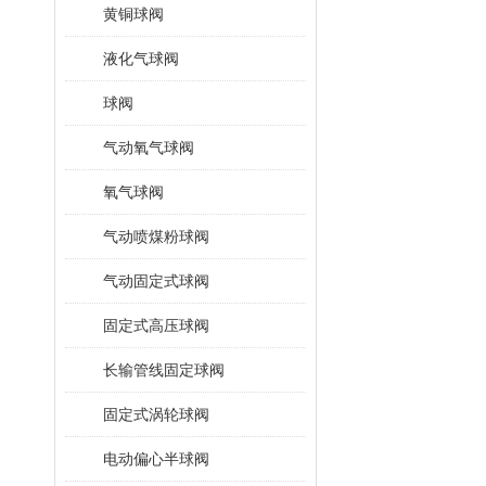
黄铜球阀
液化气球阀
球阀
气动氧气球阀
氧气球阀
气动喷煤粉球阀
气动固定式球阀
固定式高压球阀
长输管线固定球阀
固定式涡轮球阀
电动偏心半球阀