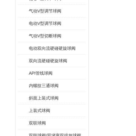
气动V型调节球阀
电动V型调节球阀
气动V型切断球阀
电动双向流硬碰硬旋球阀
双向流硬碰硬旋球阀
API管线球阀
内螺纹三通球阀
斜面上装式球阀
上装式球阀
双联球阀
双联球阀/双堵塞双排放球阀