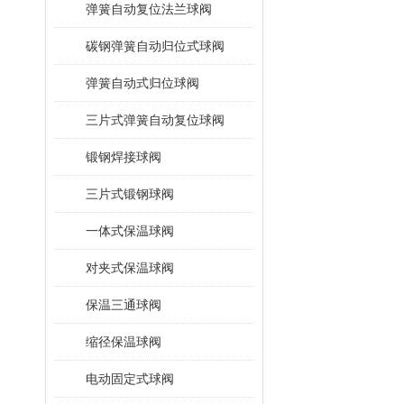
弹簧自动复位法兰球阀
碳钢弹簧自动归位式球阀
弹簧自动式归位球阀
三片式弹簧自动复位球阀
锻钢焊接球阀
三片式锻钢球阀
一体式保温球阀
对夹式保温球阀
保温三通球阀
缩径保温球阀
电动固定式球阀