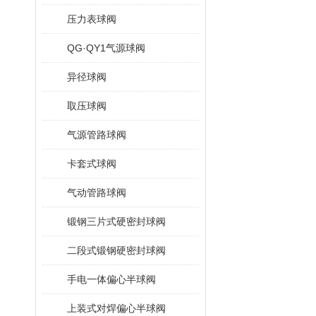
压力表球阀
QG·QY1气源球阀
异径球阀
取压球阀
气源管路球阀
卡套式球阀
气动管路球阀
锻钢三片式硬密封球阀
二段式锻钢硬密封球阀
手电一体偏心半球阀
上装式对焊偏心半球阀