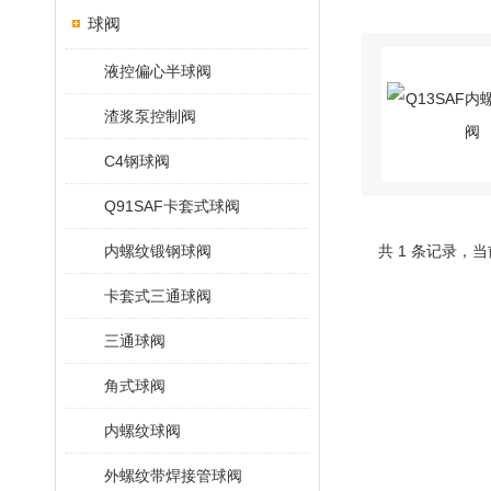
球阀
液控偏心半球阀
渣浆泵控制阀
C4钢球阀
Q91SAF卡套式球阀
内螺纹锻钢球阀
共 1 条记录，当
卡套式三通球阀
三通球阀
角式球阀
内螺纹球阀
外螺纹带焊接管球阀