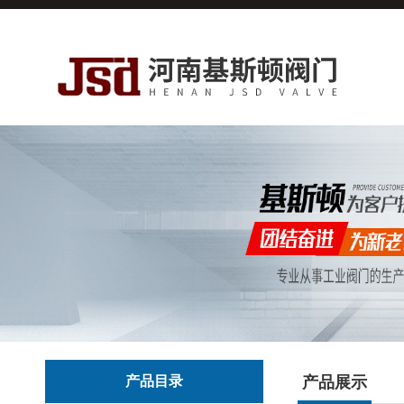
产品目录
产品展示