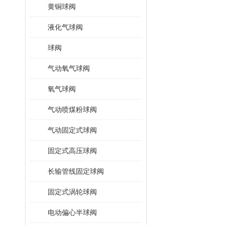
黄铜球阀
液化气球阀
球阀
气动氧气球阀
氧气球阀
气动喷煤粉球阀
气动固定式球阀
固定式高压球阀
长输管线固定球阀
固定式涡轮球阀
电动偏心半球阀