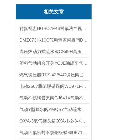
相关文章
衬氟视盅HGSO7F46衬氟法兰视盅耐酸碱耐腐蚀衬氟塑视盅的用途
DMZ673H-10C气动带盖闸板阀DMZ673Y的性能规范
高压热动力式疏水阀CS49H高压热动力式蒸汽疏水阀CS69H的参数
塑料气动组合开关YOJE油罐车气控组合开关阀的技术参数
燃气调压器RTZ-42/54G调压阀乙炔调压阀燃气减压阀的特点
电动2507脱硫脱硝蝶阀WD971F电动脱硫蝶阀的技术参数及特点
气动不锈钢管夹阀GJ641X气动不锈钢胶管阀主要参数和特点
气动Y型疏水阀ZMQSY气动疏水阀气动薄膜Y型疏水阀技术参数
OX/A-3氧气接头箱OXA-1-2-3-4氧气点阀箱的技术参数
气动四氟密封不锈钢板蝶阀D671FP气动蝶阀的技术参数和性能特点