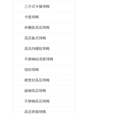
三片式卡箍球阀
卡套球阀
外螺纹高压球阀
高压板式球阀
高压内螺纹球阀
不锈钢硅溶胶球阀
缩径球阀
硬密封高压球阀
碳钢高压球阀
不锈钢高压球阀
高压焊接球阀