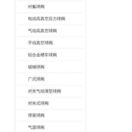
衬氟球阀
电动高真空压力球阀
气动高真空球阀
手动真空球阀
铝合金槽车球阀
锻钢球阀
广式球阀
对夹气动薄型球阀
对夹式球阀
弹簧球阀
气源球阀