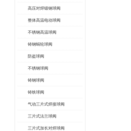
高压对焊锻钢球阀
整体高温电动球阀
不锈钢高温球阀
铸钢蜗轮球阀
防盗球阀
不锈钢球阀
铸钢球阀
铸铁球阀
气动三片式焊接球阀
三片式法兰球阀
三片式加长对焊球阀