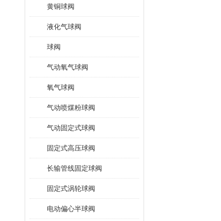
黄铜球阀
液化气球阀
球阀
气动氧气球阀
氧气球阀
气动喷煤粉球阀
气动固定式球阀
固定式高压球阀
长输管线固定球阀
固定式涡轮球阀
电动偏心半球阀