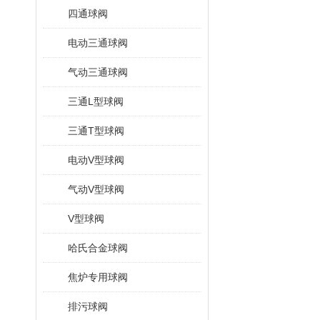
四通球阀
电动三通球阀
气动三通球阀
三通L型球阀
三通T型球阀
电动V型球阀
气动V型球阀
V型球阀
哈氏合金球阀
焦炉专用球阀
排污球阀