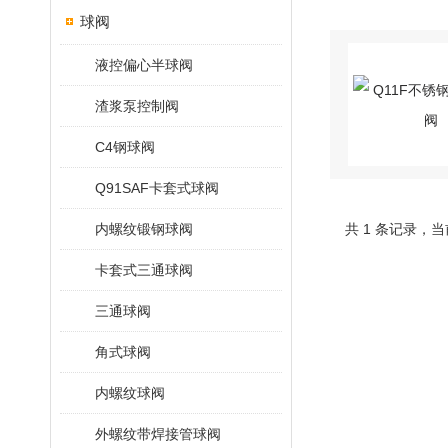
球阀
液控偏心半球阀
渣浆泵控制阀
C4钢球阀
Q91SAF卡套式球阀
内螺纹锻钢球阀
共 1 条记录，当
卡套式三通球阀
三通球阀
角式球阀
内螺纹球阀
外螺纹带焊接管球阀