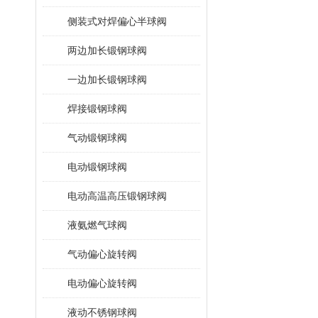
侧装式对焊偏心半球阀
两边加长锻钢球阀
一边加长锻钢球阀
焊接锻钢球阀
气动锻钢球阀
电动锻钢球阀
电动高温高压锻钢球阀
液氨燃气球阀
气动偏心旋转阀
电动偏心旋转阀
液动不锈钢球阀