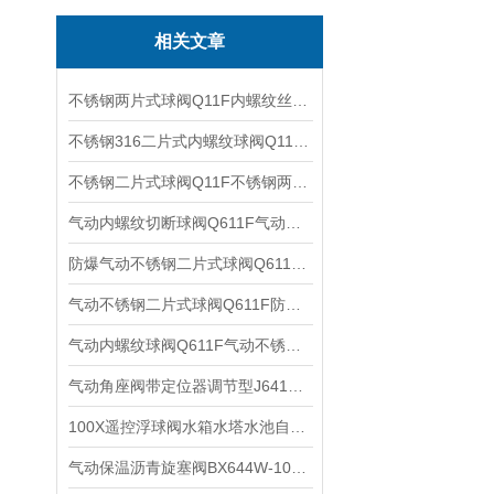
相关文章
不锈钢两片式球阀Q11F内螺纹丝口扣2片式1000WOG二片式球阀产品特点
不锈钢316二片式内螺纹球阀Q11F-16R两片式2片式丝扣丝口球阀的特点
不锈钢二片式球阀Q11F不锈钢两片式内螺纹球阀的特点
气动内螺纹切断球阀Q611F气动开关型不锈钢二片式球阀的性能特点
防爆气动不锈钢二片式球阀Q611F双作用气动内螺纹球阀的技术参数
气动不锈钢二片式球阀Q611F防爆气动内螺纹球阀的附件选项
气动内螺纹球阀Q611F气动不锈钢二片式球阀的性能特点
气动角座阀带定位器调节型J641F气动调节型角座阀使用注意事项
100X遥控浮球阀水箱水塔水池自动补水阀的性能特点
气动保温沥青旋塞阀BX644W-10C的工作原理