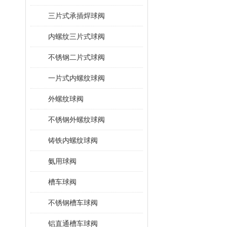
三片式承插焊球阀
内螺纹三片式球阀
不锈钢二片式球阀
一片式内螺纹球阀
外螺纹球阀
不锈钢外螺纹球阀
铸铁内螺纹球阀
氨用球阀
槽车球阀
不锈钢槽车球阀
铝直通槽车球阀