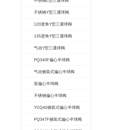
不锈钢L型三通球阀
不锈钢Y型三通球阀
120度角Y型三通球阀
135度角Y型三通球阀
气动Y型三通球阀
PQ340F偏心半球阀
气动侧装式偏心半球阀
双偏心半球阀
不锈钢偏心半球阀
YCQ40侧装式偏心半球阀
PQ347F侧装式偏心半球阀